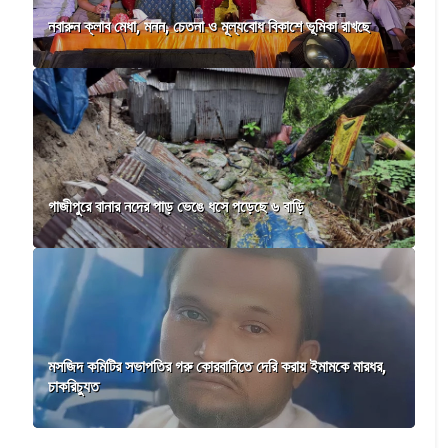
নবারুন ক্লাব মেধা, মনন, চেতনা ও মূল্যবোধ বিকাশে ভূমিকা রাখছে
গাজীপুরে বানার নদের পাড় ভেঙে ধসে পড়েছে ৬ বাড়ি
মসজিদ কমিটির সভাপতির গরু কোরবানিতে দেরি করায় ইমামকে মারধর,
চাকরিচ্যুত