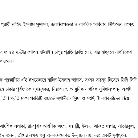
রার্থী নাহিদ ইসলাম সুশাসন, জননিরাপত্তা ও নাগরিক অধিকার নিশ্চিতের লক্ষ্যে
 এবং ২৪ ঘণ্টার গোপন হটলাইন চালুর প্রতিশ্রুতি দেন, যার মাধ্যমে নাগরিকেরা
 পারবেন।
কে প্রকাশিত এই ইশতেহারে নাহিদ ইসলাম জানান, সংসদ সদস্য হিসেবে তিনি সিটি
্যমে ঢাকার পূর্বাংশকে স্বাস্থ্যকর, নিরাপদ ও আধুনিক নাগরিক সুবিধাসম্পন্ন একটি
প্রতি মাসে প্রতিটি ওয়ার্ডে স্থানীয় বাসিন্দা ও সংশ্লিষ্ট কর্মকর্তাদের নিয়ে
ের আংশিক এলাকা, রামপুরার আংশিক অংশ, বনশ্রী, উলন, আফতাবনগর, সাতারকুল,
াহিদ বলেন, তাঁদের লক্ষ্য শুধু অবকাঠামোগত উন্নয়ন নয়; বরং একটি সুশৃঙ্খল,