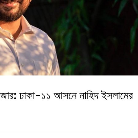
ে জোর: ঢাকা-১১ আসনে নাহিদ ইসলামের