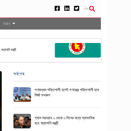
খোঁজ
আরও
রপতি নির্বাচনের তফসিল ঘোষণা করল ইসি
সর্বশেষ
গণমাধ্যম শক্তিশালী হলেই গণতন্ত্র শক্তিশালী হবে:
মির্জা ফখরুল
গ্যাস সরবরাহ ২ থেকে ৩ দিনের মধ্যে স্বাভাবিক
হবে: জ্বালানি মন্ত্রী