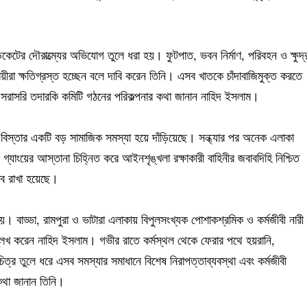
িকেটের দৌরাত্ম্যের অভিযোগ তুলে ধরা হয়। ফুটপাত, ভবন নির্মাণ, পরিবহন ও ক্ষুদ্
য়ীরা ক্ষতিগ্রস্ত হচ্ছেন বলে দাবি করেন তিনি। এসব খাতকে চাঁদাবাজিমুক্ত করতে
িয়ে সরাসরি তদারকি কমিটি গঠনের পরিকল্পনার কথা জানান নাহিদ ইসলাম।
র বিস্তার একটি বড় সামাজিক সমস্যা হয়ে দাঁড়িয়েছে। সন্ধ্যার পর অনেক এলাকা
াংয়ের আস্তানা চিহ্নিত করে আইনশৃঙ্খলা রক্ষাকারী বাহিনীর জবাবদিহি নিশ্চিত
তাব রাখা হয়েছে।
য়। বাড্ডা, রামপুরা ও ভাটারা এলাকায় বিপুলসংখ্যক পোশাকশ্রমিক ও কর্মজীবী নারী
লেখ করেন নাহিদ ইসলাম। গভীর রাতে কর্মস্থল থেকে ফেরার পথে হয়রানি,
ত্র তুলে ধরে এসব সমস্যার সমাধানে বিশেষ নিরাপত্তাব্যবস্থা এবং কর্মজীবী
 কথা জানান তিনি।