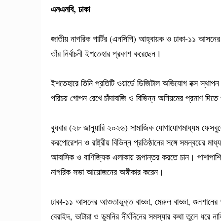
এনএনবি, ঢাকা
জাতীয় নাগরিক পার্টির (এনসিপি) আহ্বায়ক ও ঢাকা-১১ আসনের প্
তাঁর নির্বাচনী ইশতেহার প্রকাশ করেছেন।
ইশতেহারে তিনি প্রতিটি ওয়ার্ডে ডিজিটাল অভিযোগ বক্স স্থাপন
পরিচয় গোপন রেখে চাঁদাবাজি ও বিভিন্ন অনিয়মের প্রমাণ দিতে
বুধবার (২৮ জানুয়ারি ২০২৬) সামাজিক যোগাযোগমাধ্যম ফেসবু
করপোরেশন ও রাষ্ট্রীয় বিভিন্ন প্রতিষ্ঠানের সঙ্গে সমন্বয়ের মাধ
আবাসিক ও বাণিজ্যিক এলাকায় রূপান্তর করতে চান। পাশাপাশি তিনি 
নাগরিক সভা আয়োজনের অঙ্গীকার করেন।
ঢাকা-১১ আসনের আওতাভুক্ত বাড্ডা, মেরুল বাড্ডা, গুলশান
বেরাইদ, ভাটারা ও ডুমনির দীর্ঘদিনের সমস্যার কথা তুলে ধরে ন