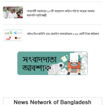
অন্তর্বর্তী সরকারের ১১৭টি অধ্যাদেশ আইনে পরিণত করেছে সরকার:
জ্বালানি প্রতিমন্ত্রী
অবৈধ ভিওআইপি: চার মোবাইল অপারেটরকে ৮.৬৮ কোটি টাকা জরিমানা