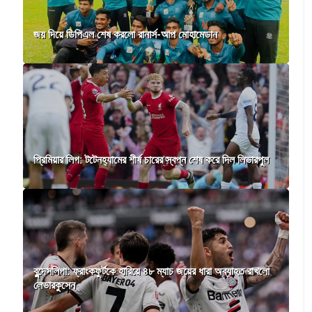
জয় দিয়ে ডিপিএল শেষ করলো রানার্স-আপ মোহামেডান
প্রিমিয়ার লিগ: টটেনহ্যামের শীর্ষ চারের স্বপ্ন শেষ করে দিল লিভারপুল
বুন্দেসলিগা: ফ্রাংকফুর্টকে হারিয়ে ৪৮ ম্যাচ জয়ের ধারা অব্যাহত রাখলো
লেভারকুসেন