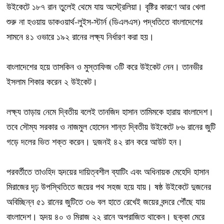
উইকেটে ১৮৭ রান তুলেই থেমে যায় অস্ট্রেলিয়া। বৃষ্টির কারণে আর খেলা
শুরু না হওয়ায় ডাকওয়ার্থ-লুইস-স্টার্ন (ডিএলএস) পদ্ধতিতে বাংলাদেশের
সামনে ৪১ ওভারে ১৯২ রানের লক্ষ্য নির্ধারণ করা হয়।
বাংলাদেশের হয়ে তাসকিন ও মুস্তাফিজ ৩টি করে উইকেট নেন। তানভীর
ইসলাম শিকার করেন ২ উইকেট।
লক্ষ্য তাড়ায় নেমে দ্বিতীয় বলেই তানজিদ হাসান তামিমকে হারায় বাংলাদেশ।
তবে সৌম্য সরকার ও নাজমুল হোসেন শান্ত দ্বিতীয় উইকেটে ৮৬ রানের জুটি
গড়ে দলের ভিত শক্ত করেন। দুজনই ৪২ রান করে আউট হন।
পরবর্তীতে তাওহিদ হৃদয়ের দায়িত্বশীল ব্যাটিং এবং অধিনায়ক মেহেদি হাসান
মিরাজের দৃঢ় উপস্থিতিতে জয়ের পথ সহজ হয়ে যায়। ষষ্ঠ উইকেটে দুজনের
অবিচ্ছিন্ন ৫১ রানের জুটিতে ৩৬ বল হাতে রেখেই জয়ের বন্দরে পৌঁছে যায়
বাংলাদেশ। হৃদয় ৪০ ও মিরাজ ২২ রানে অপরাজিত থাকেন। ছক্কা মেরে