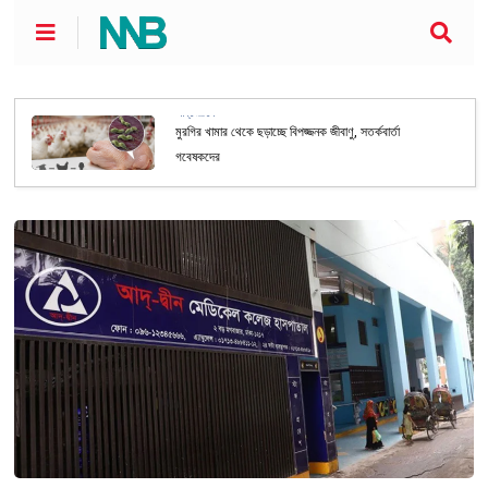
আন্তর্জাতিক
মুরগির খামার থেকে ছড়াচ্ছে বিপজ্জনক জীবাণু, সতর্কবার্তা
গবেষকদের