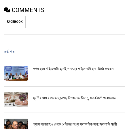
COMMENTS
FACEBOOK
সর্বশেষ
গণমাধ্যম শক্তিশালী হলেই গণতন্ত্র শক্তিশালী হবে: মির্জা ফখরুল
মুরগির খামার থেকে ছড়াচ্ছে বিপজ্জনক জীবাণু, সতর্কবার্তা গবেষকদের
গ্যাস সরবরাহ ২ থেকে ৩ দিনের মধ্যে স্বাভাবিক হবে: জ্বালানি মন্ত্রী