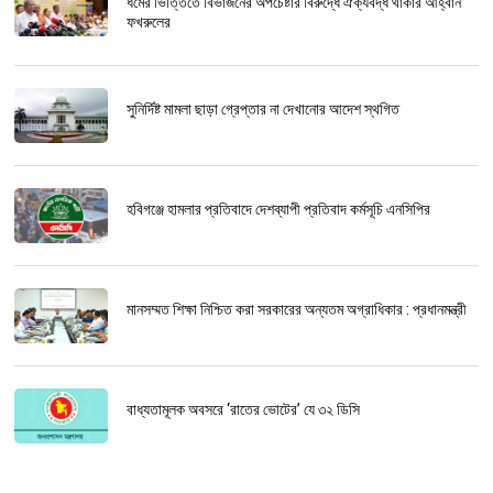
ধর্মের ভিত্তিতে বিভাজনের অপচেষ্টার বিরুদ্ধে ঐক্যবদ্ধ থাকার আহ্বান
ফখরুলের
সুনির্দিষ্ট মামলা ছাড়া গ্রেপ্তার না দেখানোর আদেশ স্থগিত
হবিগঞ্জে হামলার প্রতিবাদে দেশব্যাপী প্রতিবাদ কর্মসূচি এনসিপির
মানসম্মত শিক্ষা নিশ্চিত করা সরকারের অন্যতম অগ্রাধিকার : প্রধানমন্ত্রী
বাধ্যতামূলক অবসরে ‘রাতের ভোটের’ যে ৩২ ডিসি