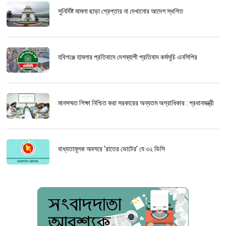
সুনির্দিষ্ট মামলা ছাড়া গ্রেপ্তার না দেখানোর আদেশ স্থগিত
হবিগঞ্জে হামলার প্রতিবাদে দেশব্যাপী প্রতিবাদ কর্মসূচি এনসিপির
মানসম্মত শিক্ষা নিশ্চিত করা সরকারের অন্যতম অগ্রাধিকার : প্রধানমন্ত্রী
বাধ্যতামূলক অবসরে ‘রাতের ভোটের’ যে ৩২ ডিসি