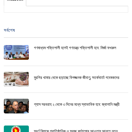
সর্বশেষ
গণমাধ্যম শক্তিশালী হলেই গণতন্ত্র শক্তিশালী হবে: মির্জা ফখরুল
মুরগির খামার থেকে ছড়াচ্ছে বিপজ্জনক জীবাণু, সতর্কবার্তা গবেষকদের
গ্যাস সরবরাহ ২ থেকে ৩ দিনের মধ্যে স্বাভাবিক হবে: জ্বালানি মন্ত্রী
স্বর্ণ শিল্পকে প্রাতিষ্ঠানিক ও স্বচ্ছ কাঠামোর আওতায় আনতে নতুন