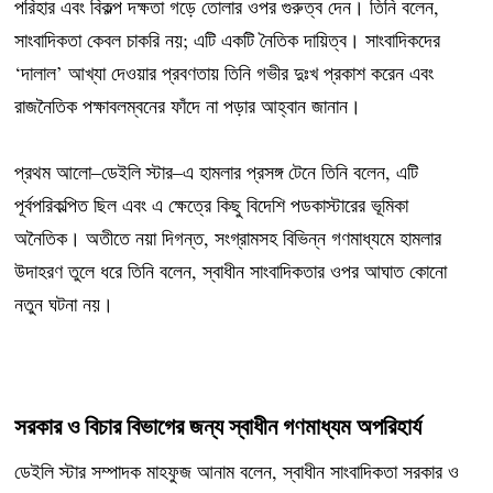
পরিহার এবং বিকল্প দক্ষতা গড়ে তোলার ওপর গুরুত্ব দেন। তিনি বলেন,
সাংবাদিকতা কেবল চাকরি নয়; এটি একটি নৈতিক দায়িত্ব। সাংবাদিকদের
‘দালাল’ আখ্যা দেওয়ার প্রবণতায় তিনি গভীর দুঃখ প্রকাশ করেন এবং
রাজনৈতিক পক্ষাবলম্বনের ফাঁদে না পড়ার আহ্বান জানান।
প্রথম আলো–ডেইলি স্টার–এ হামলার প্রসঙ্গ টেনে তিনি বলেন, এটি
পূর্বপরিকল্পিত ছিল এবং এ ক্ষেত্রে কিছু বিদেশি পডকাস্টারের ভূমিকা
অনৈতিক। অতীতে নয়া দিগন্ত, সংগ্রামসহ বিভিন্ন গণমাধ্যমে হামলার
উদাহরণ তুলে ধরে তিনি বলেন, স্বাধীন সাংবাদিকতার ওপর আঘাত কোনো
নতুন ঘটনা নয়।
সরকার ও বিচার বিভাগের জন্য স্বাধীন গণমাধ্যম অপরিহার্য
ডেইলি স্টার সম্পাদক মাহফুজ আনাম বলেন, স্বাধীন সাংবাদিকতা সরকার ও