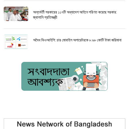
অন্তর্বর্তী সরকারের ১১৭টি অধ্যাদেশ আইনে পরিণত করেছে সরকার:
জ্বালানি প্রতিমন্ত্রী
অবৈধ ভিওআইপি: চার মোবাইল অপারেটরকে ৮.৬৮ কোটি টাকা জরিমানা