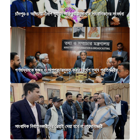
চাঁদপুর-৪ আসনের এমপি মুহম্মদ শফিকুর রহমানকে সাংবাদিকদের সংবর্ধনা
গণমাধ্যমকে গুজব ও অপপ্রচারমুক্ত করার নির্দেশ তথ্য প্রতিমন্ত্রীর
সাংবাদিক নির্যাতনকারীদের রেহাই দেয়া হবে না: প্রধানমন্ত্রী