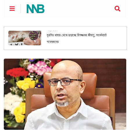
আন্তর্জাতিক
মুরগির খামার থেকে ছড়াচ্ছে বিপজ্জনক জীবাণু, সতর্কবার্তা
গবেষকদের