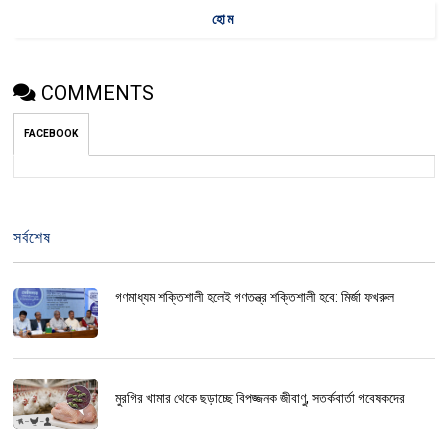
হোম
COMMENTS
FACEBOOK
সর্বশেষ
গণমাধ্যম শক্তিশালী হলেই গণতন্ত্র শক্তিশালী হবে: মির্জা ফখরুল
মুরগির খামার থেকে ছড়াচ্ছে বিপজ্জনক জীবাণু, সতর্কবার্তা গবেষকদের