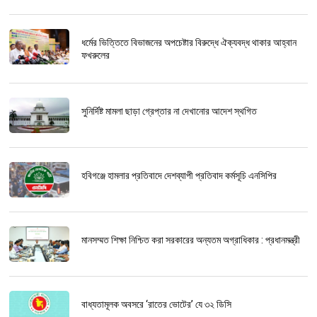
ধর্মের ভিত্তিতে বিভাজনের অপচেষ্টার বিরুদ্ধে ঐক্যবদ্ধ থাকার আহ্বান
ফখরুলের
সুনির্দিষ্ট মামলা ছাড়া গ্রেপ্তার না দেখানোর আদেশ স্থগিত
হবিগঞ্জে হামলার প্রতিবাদে দেশব্যাপী প্রতিবাদ কর্মসূচি এনসিপির
মানসম্মত শিক্ষা নিশ্চিত করা সরকারের অন্যতম অগ্রাধিকার : প্রধানমন্ত্রী
বাধ্যতামূলক অবসরে ‘রাতের ভোটের’ যে ৩২ ডিসি