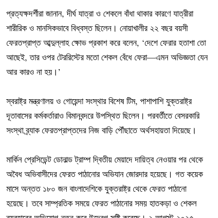
প্রত্যক্ষদর্শীরা জানান, দীর্ঘ যাত্রা ও শেকলে বাঁধা থাকার কারণে যাত্রীরা
শারীরিক ও মানসিকভাবে বিধ্বস্ত ছিলেন। নোয়াখালীর ২২ বছর বয়সী
ফেরতপ্রাপ্ত আব্দুল্লাহ ক্ষোভ প্রকাশ করে বলেন, ‘দেশে ফেরার হতাশা তো
আছেই, তার ওপর টেররিস্টের মতো শেকল বেঁধে ফেরা—এমন অভিজ্ঞতা যেন
আর কারও না হয়।’
স্বরাষ্ট্র মন্ত্রণালয় ও গোয়েন্দা সংস্থার বিশেষ টিম, পাশাপাশি যুক্তরাষ্ট্র
দূতাবাসের কর্মকর্তারাও বিমানবন্দরে উপস্থিত ছিলেন। পরবর্তীতে বেসরকারি
সংস্থা ব্র্যাক ফেরতপ্রাপ্তদের নিজ বাড়ি পৌঁছাতে অর্থসহায়তা দিয়েছে।
মার্কিন প্রেসিডেন্ট ডোনাল্ড ট্রাম্প দ্বিতীয় মেয়াদে দায়িত্ব নেওয়ার পর থেকে
অবৈধ অভিবাসীদের ফেরত পাঠানোর অভিযান জোরদার হয়েছে। গত কয়েক
মাসে অন্তত ১৮০ জন বাংলাদেশিকে যুক্তরাষ্ট্র থেকে ফেরত পাঠানো
হয়েছে। তবে সাম্প্রতিক সময়ে ফেরত পাঠানোর সময় হাতকড়া ও শেকল
ব্যবহারের অভিযোগ নতুন করে উদ্বেগ সৃষ্টি করেছে। ২ আগস্ট ২০২৫