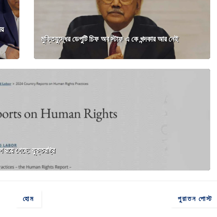
িয়
মুক্তিযুদ্ধের ডেপুটি চিফ অব স্টাফ এ কে খন্দকার আর নেই
রয়ে গেছে: যুক্তরাষ্ট্র
হোম
পুরাতন পোস্ট