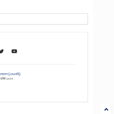
াংলাদেশ (এনএনবি)
, ঢাকা ১০০০