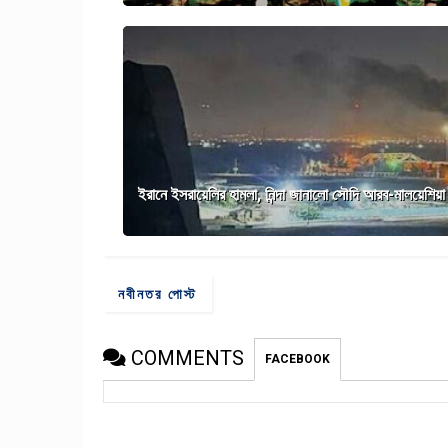
ইরানে ইসরায়েলির হামলা, নিন্দা জানালো সৌদি আরব-মালয়েশিয়া
নবীনতর পোস্ট
COMMENTS
FACEBOOK