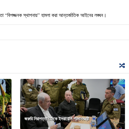
মতো “বিপজ্জনক স্থাপনায়” হামলা করা আন্তর্জাতিক আইনের লঙ্ঘন।
জরুরি নিরাপত্তা বৈঠকে ইসরায়েলি প্রধানমন্ত্রী