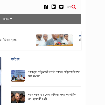
খোঁজ
আরও
রপতি নির্বাচনের তফসিল ঘোষণা করল ইসি
সর্বশেষ
গণমাধ্যম শক্তিশালী হলেই গণতন্ত্র শক্তিশালী হবে:
মির্জা ফখরুল
গ্যাস সরবরাহ ২ থেকে ৩ দিনের মধ্যে স্বাভাবিক
হবে: জ্বালানি মন্ত্রী