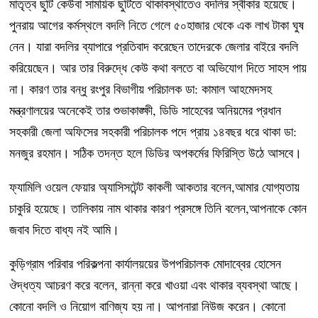
মাতৃত্ব ছুটি কেউবা সাময়িক ছুটিতে থাকাবস্থাতেও বদলির স্বীকার হয়েছে।
পুনরায় আগের কর্মস্থলে বদলি নিতে গেলে ৫০হাজার থেকে এক লাখ টাকা ঘুষ
নেন। যারা বদলির ব্যাপারে প্রতিবাদ করেছেন তাদেরকে জেলার বাইরে বদলি
করিয়েছেন। আর তার বিরুদ্ধে কেউ কথা বলতে বা অভিযোগ দিতে সাহস পায়
না। কারণ তার বন্ধু রংপুর বিভাগীয় পরিচালক ডা: কামাল আহমেদসহ
মন্ত্রণালয়ের অনেকেই তার শুভাকাঙ্ক্ষী, ডিডি সাহেবের অনিয়মের প্রধান
সহকারী জেলা অফিসের সহকারী পরিচালক পদে প্রায় ১৪বছর ধরে থাকা ডা:
মনজুর রহমান। সঠিক তদন্ত হলে ডিডির অপকর্মের ফিরিস্তি উঠে আসবে।
ফ্যামিলি ওয়েল ফেয়ার অ্যাসিসটেন্ট কাকলী আকতার বলেন,আমার যোগ্যতায়
চাকুরি হয়েছে। তালিকায় নাম থাকার কারণ প্রসঙ্গে তিনি বলেন,আপনাকে কোন
জবাব দিতে বাধ্য নই আমি।
কুড়িগ্রাম পরিবার পরিকল্পনা কার্যালয়য়ের উপপরিচালক মোদাব্বের হোসেন
ঔদ্ধত্য আচরণ করে বলেন, রান্না করে খাওয়া এবং থাকার ব্যবস্থা আছে।
কোনো বদলি ও নিয়োগ বাণিজ্য হয় না। আপনারা নিউজ করেন। কোনো