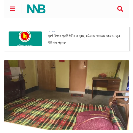
অর্থনীতি
স্বর্ণ শিল্পকে প্রাতিষ্ঠানিক ও স্বচ্ছ কাঠামোর আওতায় আনতে নতুন
নীতিমালা প্রণয়ন