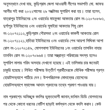
অনুসন্ধানে দেখা যায়, কুড়িগ্রাম জেলা আওয়ামী লীগের সভাপতি মো. জাফর
আলীর সই করা ২০২২সালের ২৯ অক্টোবর সুপারিশ করা হয়। তারা হলেন,
যাত্রাপুর ইউনিয়নের ২নং ওয়ার্ডের মাহফুজা আকতার রোল নং-১২০৭০৮৯৩,
দুর্গাপুর ইউনিয়নের ৩নং ওয়ার্ডের সুমাইয়া আকতার শিমু রোল
নং-১২০৭২১১২,কুড়িগ্রাম পৌরসভা ২নং ওয়ার্ডের কাকলী আকতার রোল
নং-১২০৭১১২১,হাতিয়া ইউনিয়নের ৩নং ওয়ার্ডের শেখ আয়শা সিদ্দিকা আশা
রোল নং-১২০৭২১৪৯, মোগলবাসা ইউনিয়নের ১নং ওয়ার্ডের তাসবিন নাহার
তানবিন রোল নং-১২০৭০৯৬৪। তারা সম্ভ্রান্ত পরিবারের সদস্য হলেও
সুপারিশ মালায় গরিব অসহায় দেখানো হয়েছে। এই তালিকার চার জনেরই
চাকুরি হয়েছে। লিখিত পরীক্ষায় উত্তীর্ণ প্রার্থীদেরকে মৌখিক পরীক্ষার প্রশ্ন
হোয়াটসঅ্যাপে পাঠিয়ে দেন। উপপরিচালক মোদাব্বের হোসেনের
হোয়াটসঅ্যাপে ম্যাসেজ আদান প্রদানের তথ্যে প্রমাণ পাওয়ায় যায়।
নাম প্রকাশ্যে অনিচ্ছুক বদলির ভুক্তভোগী জানান,বর্তমান ডিডি যোগদানের
পর থেকে কোনো ধরনের নোটিশ ছাড়াই কর্মস্থল থেকে বদলি করান। কেউ