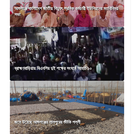
আশুগঞ্জে বাংলাদেশ জাতীয় বিদ্যুৎ শ্রমিক কর্মচারী ইউনিয়নের মতবিনিময়
সভা
ব্রাহ্মণবাড়িয়ায় বিএনপির দুই পক্ষের সংঘর্ষে আহত ১০
জমে উঠেছে আশুগঞ্জের লালপুরের শুঁটকি পল্লী