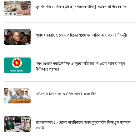
মুরগির খামার থেকে ছড়াচ্ছে বিপজ্জনক জীবাণু, সতর্কবার্তা গবেষকদের
গ্যাস সরবরাহ ২ থেকে ৩ দিনের মধ্যে স্বাভাবিক হবে: জ্বালানি মন্ত্রী
স্বর্ণ শিল্পকে প্রাতিষ্ঠানিক ও স্বচ্ছ কাঠামোর আওতায় আনতে নতুন
নীতিমালা প্রণয়ন
রাষ্ট্রপতি নির্বাচনের তফসিল ঘোষণা করল ইসি
বাংলাদেশসহ ৫০ দেশের নাগরিকদের জন্য যুক্তরাষ্ট্রে ভিসা বন্ড ব্যবস্থা
স্থায়ী