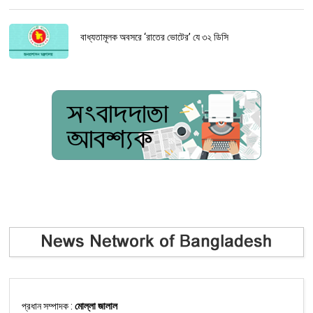
বাধ্যতামূলক অবসরে ‘রাতের ভোটের’ যে ৩২ ডিসি
প্রধান সম্পাদক :
মোল্লা জালাল