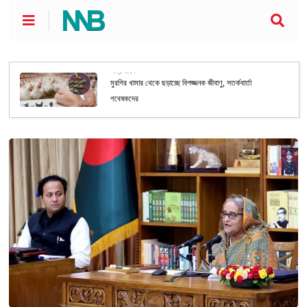
আন্তর্জাতিক
মুরগির খামার থেকে ছড়াচ্ছে বিপজ্জনক জীবাণু, সতর্কবার্তা
গবেষকদের