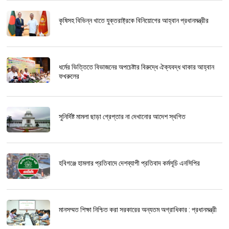
কৃষিসহ বিভিন্ন খাতে যুক্তরাষ্ট্রকে বিনিয়োগের আহ্বান প্রধানমন্ত্রীর
ধর্মের ভিত্তিতে বিভাজনের অপচেষ্টার বিরুদ্ধে ঐক্যবদ্ধ থাকার আহ্বান
ফখরুলের
সুনির্দিষ্ট মামলা ছাড়া গ্রেপ্তার না দেখানোর আদেশ স্থগিত
হবিগঞ্জে হামলার প্রতিবাদে দেশব্যাপী প্রতিবাদ কর্মসূচি এনসিপির
মানসম্মত শিক্ষা নিশ্চিত করা সরকারের অন্যতম অগ্রাধিকার : প্রধানমন্ত্রী