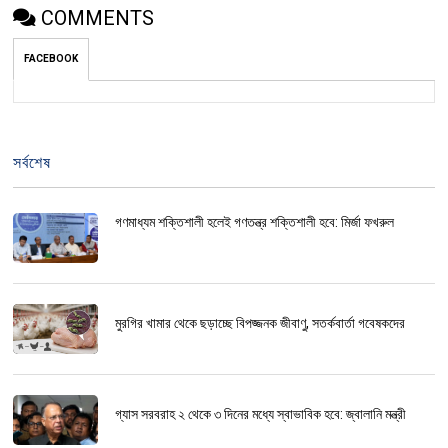
COMMENTS
FACEBOOK
সর্বশেষ
গণমাধ্যম শক্তিশালী হলেই গণতন্ত্র শক্তিশালী হবে: মির্জা ফখরুল
মুরগির খামার থেকে ছড়াচ্ছে বিপজ্জনক জীবাণু, সতর্কবার্তা গবেষকদের
গ্যাস সরবরাহ ২ থেকে ৩ দিনের মধ্যে স্বাভাবিক হবে: জ্বালানি মন্ত্রী