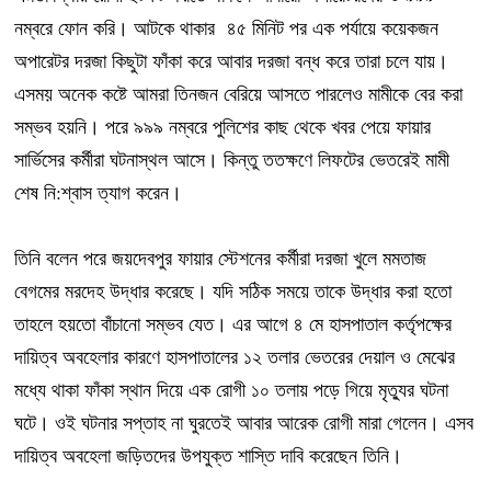
নম্বরে ফোন করি। আটকে থাকার ৪৫ মিনিট পর এক পর্যায়ে কয়েকজন
অপারেটর দরজা কিছুটা ফাঁকা করে আবার দরজা বন্ধ করে তারা চলে যায়।
এসময় অনেক কষ্টে আমরা তিনজন বেরিয়ে আসতে পারলেও মামীকে বের করা
সম্ভব হয়নি। পরে ৯৯৯ নম্বরে পুলিশের কাছ থেকে খবর পেয়ে ফায়ার
সার্ভিসের কর্মীরা ঘটনাস্থল আসে। কিন্তু ততক্ষণে লিফটের ভেতরেই মামী
শেষ নি:শ্বাস ত্যাগ করেন।
তিনি বলেন পরে জয়দেবপুর ফায়ার স্টেশনের কর্মীরা দরজা খুলে মমতাজ
বেগমের মরদেহ উদ্ধার করেছে। যদি সঠিক সময়ে তাকে উদ্ধার করা হতো
তাহলে হয়তো বাঁচানো সম্ভব যেত। এর আগে ৪ মে হাসপাতাল কর্তৃপক্ষের
দায়িত্ব অবহেলার কারণে হাসপাতালের ১২ তলার ভেতরের দেয়াল ও মেঝের
মধ্যে থাকা ফাঁকা স্থান দিয়ে এক রোগী ১০ তলায় পড়ে গিয়ে মৃত্যুর ঘটনা
ঘটে। ওই ঘটনার সপ্তাহ না ঘুরতেই আবার আরেক রোগী মারা গেলেন। এসব
দায়িত্ব অবহেলা জড়িতদের উপযুক্ত শাস্তি দাবি করেছেন তিনি।