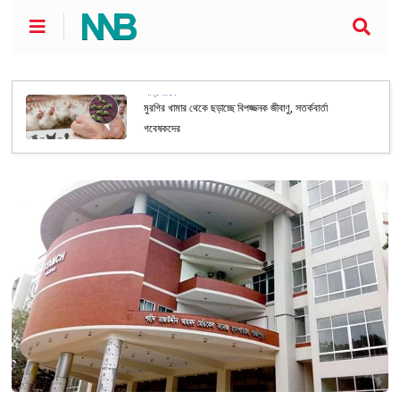
আন্তর্জাতিক
মুরগির খামার থেকে ছড়াচ্ছে বিপজ্জনক জীবাণু, সতর্কবার্তা
গবেষকদের