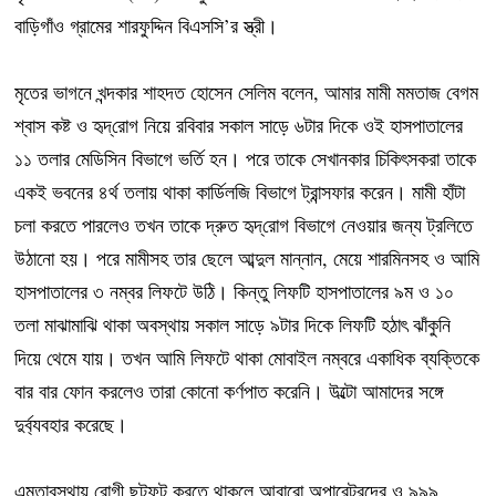
বাড়িগাঁও গ্রামের শারফুদ্দিন বিএসসি’র স্ত্রী।
মৃতের ভাগনে খন্দকার শাহদত হোসেন সেলিম বলেন, আমার মামী মমতাজ বেগম
শ্বাস কষ্ট ও হৃদ্‌রোগ নিয়ে রবিবার সকাল সাড়ে ৬টার দিকে ওই হাসপাতালের
১১ তলার মেডিসিন বিভাগে ভর্তি হন। পরে তাকে সেখানকার চিকিৎসকরা তাকে
একই ভবনের ৪র্থ তলায় থাকা কার্ডিলজি বিভাগে ট্রান্সফার করেন। মামী হাঁটা
চলা করতে পারলেও তখন তাকে দ্রুত হৃদ্‌রোগ বিভাগে নেওয়ার জন্য ট্রলিতে
উঠানো হয়। পরে মামীসহ তার ছেলে আব্দুল মান্নান, মেয়ে শারমিনসহ ও আমি
হাসপাতালের ৩ নম্বর লিফটে উঠি। কিন্তু লিফটি হাসপাতালের ৯ম ও ১০
তলা মাঝামাঝি থাকা অবস্থায় সকাল সাড়ে ৯টার দিকে লিফটি হঠাৎ ঝাঁকুনি
দিয়ে থেমে যায়। তখন আমি লিফটে থাকা মোবাইল নম্বরে একাধিক ব্যক্তিকে
বার বার ফোন করলেও তারা কোনো কর্ণপাত করেনি। উল্টো আমাদের সঙ্গে
দুর্ব্যবহার করেছে।
এমতাবস্থায় রোগী ছটফট করতে থাকলে আবারো অপারেটরদের ও ৯৯৯