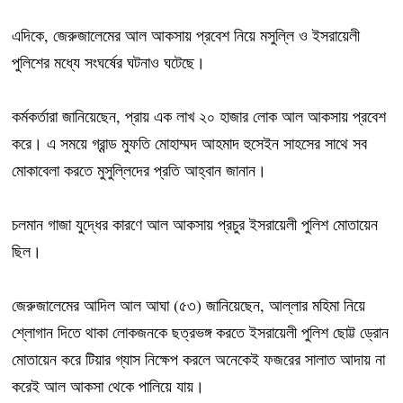
এদিকে, জেরুজালেমের আল আকসায় প্রবেশ নিয়ে মসুল্লি ও ইসরায়েলী
পুলিশের মধ্যে সংঘর্ষের ঘটনাও ঘটেছে।
কর্মকর্তারা জানিয়েছেন, প্রায় এক লাখ ২০ হাজার লোক আল আকসায় প্রবেশ
করে। এ সময়ে গ্রান্ড মুফতি মোহাম্মদ আহমাদ হুসেইন সাহসের সাথে সব
মোকাবেলা করতে মুসুল্লিদের প্রতি আহ্বান জানান।
চলমান গাজা যুদ্ধের কারণে আল আকসায় প্রচুর ইসরায়েলী পুলিশ মোতায়েন
ছিল।
জেরুজালেমের আদিল আল আঘা (৫৩) জানিয়েছেন, আল্লার মহিমা নিয়ে
শ্লোগান দিতে থাকা লোকজনকে ছত্রভঙ্গ করতে ইসরায়েলী পুলিশ ছোট্ট ড্রোন
মোতায়েন করে টিয়ার গ্যাস নিক্ষেপ করলে অনেকেই ফজরের সালাত আদায় না
করেই আল আকসা থেকে পালিয়ে যায়।