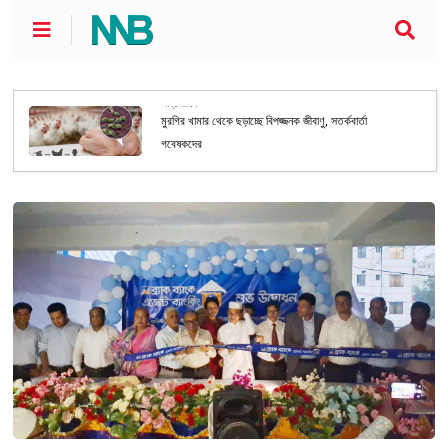
আন্তর্জাতিক
মুরগির খামার থেকে ছড়াচ্ছে বিপজ্জনক জীবাণু, সতর্কবার্তা
গবেষকদের