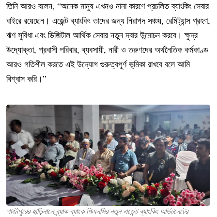
তিনি আরও বলেন, “অনেক মানুষ এখনও নানা কারণে প্রচলিত ব্যাংকিং সেবার
বাইরে রয়েছেন। এজেন্ট ব্যাংকিং তাদের জন্য নিরাপদ সঞ্চয়, রেমিট্যান্স গ্রহণ,
ঋণ সুবিধা এবং ডিজিটাল আর্থিক সেবার নতুন দ্বার উন্মোচন করবে। ক্ষুদ্র
উদ্যোক্তা, প্রবাসী পরিবার, ব্যবসায়ী, নারী ও তরুণদের অর্থনৈতিক কর্মকাণ্ড
আরও গতিশীল করতে এই উদ্যোগ গুরুত্বপূর্ণ ভূমিকা রাখবে বলে আমি
বিশ্বাস করি।”
গাজীপুরের হাড়িনালে ব্র্যাক ব্যাংক পিএলসির নতুন এজেন্ট ব্যাংকিং আউটলেটের