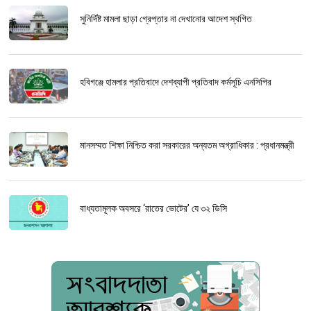
সুনির্দিষ্ট মামলা ছাড়া গ্রেপ্তার না দেখানোর আদেশ স্থগিত
হবিগঞ্জে হামলার প্রতিবাদে দেশব্যাপী প্রতিবাদ কর্মসূচি এনসিপির
মানসম্মত শিক্ষা নিশ্চিত করা সরকারের অন্যতম অগ্রাধিকার : প্রধানমন্ত্রী
বাধ্যতামূলক অবসরে ‘রাতের ভোটের’ যে ৩২ ডিসি