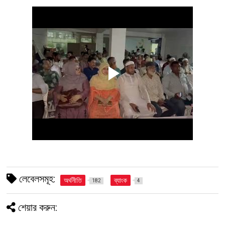
লেবেলসমূহ:
অর্থনীতি
ব্যাংক
182
4
শেয়ার করুন: