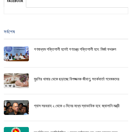
FACEBOOK
সর্বশেষ
গণমাধ্যম শক্তিশালী হলেই গণতন্ত্র শক্তিশালী হবে: মির্জা ফখরুল
মুরগির খামার থেকে ছড়াচ্ছে বিপজ্জনক জীবাণু, সতর্কবার্তা গবেষকদের
গ্যাস সরবরাহ ২ থেকে ৩ দিনের মধ্যে স্বাভাবিক হবে: জ্বালানি মন্ত্রী