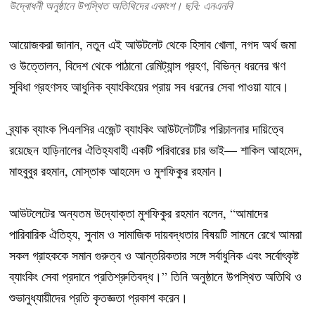
উদ্বোধনী অনুষ্ঠানে উপস্থিত অতিথিদের একাংশ। ছবি: এনএনবি
আয়োজকরা জানান, নতুন এই আউটলেট থেকে হিসাব খোলা, নগদ অর্থ জমা
ও উত্তোলন, বিদেশ থেকে পাঠানো রেমিট্যান্স গ্রহণ, বিভিন্ন ধরনের ঋণ
সুবিধা গ্রহণসহ আধুনিক ব্যাংকিংয়ের প্রায় সব ধরনের সেবা পাওয়া যাবে।
ব্র্যাক ব্যাংক পিএলসির এজেন্ট ব্যাংকিং আউটলেটটির পরিচালনার দায়িত্বে
রয়েছেন হাড়িনালের ঐতিহ্যবাহী একটি পরিবারের চার ভাই— শাকিল আহমেদ,
মাহবুবুর রহমান, মোস্তাক আহমেদ ও মুশফিকুর রহমান।
আউটলেটের অন্যতম উদ্যোক্তা মুশফিকুর রহমান বলেন, “আমাদের
পারিবারিক ঐতিহ্য, সুনাম ও সামাজিক দায়বদ্ধতার বিষয়টি সামনে রেখে আমরা
সকল গ্রাহককে সমান গুরুত্ব ও আন্তরিকতার সঙ্গে সর্বাধুনিক এবং সর্বোৎকৃষ্ট
ব্যাংকিং সেবা প্রদানে প্রতিশ্রুতিবদ্ধ।” তিনি অনুষ্ঠানে উপস্থিত অতিথি ও
শুভানুধ্যায়ীদের প্রতি কৃতজ্ঞতা প্রকাশ করেন।