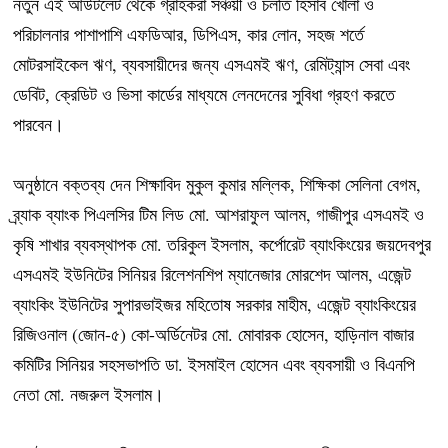
নতুন এই আউটলেট থেকে গ্রাহকরা সঞ্চয়ী ও চলতি হিসাব খোলা ও
পরিচালনার পাশাপাশি এফডিআর, ডিপিএস, কার লোন, সহজ শর্তে
মোটরসাইকেল ঋণ, ব্যবসায়ীদের জন্য এসএমই ঋণ, রেমিট্যান্স সেবা এবং
ডেবিট, ক্রেডিট ও ভিসা কার্ডের মাধ্যমে লেনদেনের সুবিধা গ্রহণ করতে
পারবেন।
অনুষ্ঠানে বক্তব্য দেন শিক্ষাবিদ মুকুল কুমার মল্লিক, শিক্ষিকা সেলিনা বেগম,
ব্র্যাক ব্যাংক পিএলসির টিম লিড মো. আশরাফুল আলম, গাজীপুর এসএমই ও
কৃষি শাখার ব্যবস্থাপক মো. তরিকুল ইসলাম, কর্পোরেট ব্যাংকিংয়ের জয়দেবপুর
এসএমই ইউনিটের সিনিয়র রিলেশনশিপ ম্যানেজার মোরশেদ আলম, এজেন্ট
ব্যাংকিং ইউনিটের সুপারভাইজর মহিতোষ সরকার মাহীম, এজেন্ট ব্যাংকিংয়ের
রিজিওনাল (জোন-৫) কো-অর্ডিনেটর মো. মোবারক হোসেন, হাড়িনাল বাজার
কমিটির সিনিয়র সহসভাপতি ডা. ইসমাইল হোসেন এবং ব্যবসায়ী ও বিএনপি
নেতা মো. নজরুল ইসলাম।