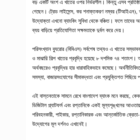
বড় একটি অংশ এ খাতের ওপর নির্ভরশীল। কিন্তু এসব প্রতিষ্ঠান
গেছেন। ট্রেড লাইসেন্স, কর শনাক্তকরণ নম্বর (টিআইএন), ভ্যা
উদ্যোক্তা এখনো ব্যাংকিং সুবিধা থেকে বঞ্চিত। ফলে তাদের অ
ব্যয় বাড়িয়ে প্রতিযোগিতা সক্ষমতাকে দুর্বল করে দেয়।
পরিসংখ্যান ব্যুরোর (বিবিএস) সর্বশেষ তথ্যও এ খাতের সম্ভাবন
ও মাঝারি শিল্প খাতের প্রবৃদ্ধি হয়েছে ৮ দশমিক ৭৪ শতাং
অর্থবছরেও প্রবৃদ্ধির হার ধারাবাহিকভাবে কমেছে। অর্থনীতিবিদদে
সমস্যা, বাজারসংযোগের সীমাবদ্ধতা এবং প্রযুক্তিগত পিছিয়
এই বাস্তবতাকে সামনে রেখে বাংলাদেশ ব্যাংক মনে করছে, কেবল
ডিজিটাল প্ল্যাটফর্ম এবং রপ্তানিকে একই মূল্যশৃঙ্খলের আওত
পরিবহনকারী, পাইকার, রপ্তানিকারক এবং আন্তর্জাতিক ক্রেত
উদ্যোগের মূল দর্শনও এখানেই।