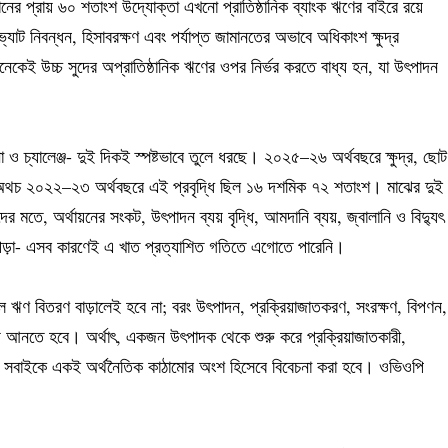
ের প্রায় ৬০ শতাংশ উদ্যোক্তা এখনো প্রাতিষ্ঠানিক ব্যাংক ঋণের বাইরে রয়ে
ট নিবন্ধন, হিসাবরক্ষণ এবং পর্যাপ্ত জামানতের অভাবে অধিকাংশ ক্ষুদ্র
নেকেই উচ্চ সুদের অপ্রাতিষ্ঠানিক ঋণের ওপর নির্ভর করতে বাধ্য হন, যা উৎপাদন
া ও চ্যালেঞ্জ- দুই দিকই স্পষ্টভাবে তুলে ধরছে। ২০২৫–২৬ অর্থবছরে ক্ষুদ্র, ছোট
শ। অথচ ২০২২–২৩ অর্থবছরে এই প্রবৃদ্ধি ছিল ১৬ দশমিক ৭২ শতাংশ। মাঝের দুই
র মতে, অর্থায়নের সংকট, উৎপাদন ব্যয় বৃদ্ধি, আমদানি ব্যয়, জ্বালানি ও বিদ্যুৎ
ে পড়া- এসব কারণেই এ খাত প্রত্যাশিত গতিতে এগোতে পারেনি।
 ঋণ বিতরণ বাড়ালেই হবে না; বরং উৎপাদন, প্রক্রিয়াজাতকরণ, সংরক্ষণ, বিপণন,
ায় আনতে হবে। অর্থাৎ, একজন উৎপাদক থেকে শুরু করে প্রক্রিয়াজাতকারী,
া- সবাইকে একই অর্থনৈতিক কাঠামোর অংশ হিসেবে বিবেচনা করা হবে। ওভিওপি