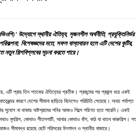
ভিওপি)’ উদ্যোগে স্থানীয় ঐতিহ্য, সৃজনশীল অর্থনীতি, প্রযুক্তিনির্ভর
রিকল্পনা; বিশেষজ্ঞদের মতে, সফল বাস্তবায়ন হলে এটি দেশের কুটির,
খাতে নতুন শিল্পবিপ্লবের সূচনা করতে পারে।
 নয়, এটি প্রায় তিন শতকের ঐতিহ্যের প্রতীক। প্রজন্মের পর প্রজন্ম ধরে একই
ন্ত্র্যের কারণে দেশের সীমানা ছাড়িয়ে বিদেশেও পরিচিতি পেয়েছে। অথচ পর্যাপ্ত
ানির সুযোগ না থাকায় অষ্টগ্রামের পনির আজও শিল্পে পরিণত হতে পারেনি। একই
 কোথাও মৃৎশিল্প, কোথাও শীতলপাটি, আবার কোথাও বাঁশ, কাঠ বা ধাতব কারুশিল্প। শ
্প আজও সীমাবদ্ধ রয়েছে ছোট পরিসরের উৎপাদন ও স্থানীয় বাজারে।