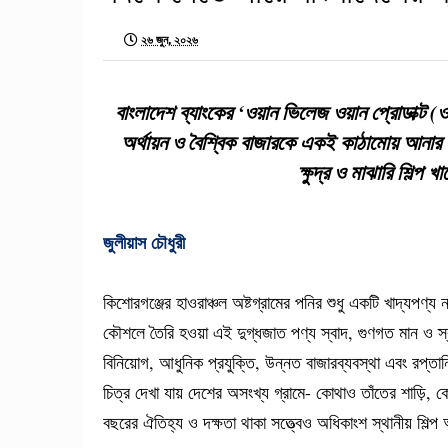
২৬ জুন, ২০২৬
বাংলাদেশ ব্যাংকের ‘ওয়ান ভিলেজ ওয়ান প্রোডাক্ট (ও
অর্থায়ন ও বৈশ্বিক বাজারকে একই কাঠামোয় আনার প
ক্ষুদ্র ও মাঝারি শিল্প 
জুলীয়াস চৌধুরী
কিশোরগঞ্জের হাওরাঞ্চল অষ্টগ্রামের পনির শুধু একটি খাদ্যপণ্য
কৌশলে তৈরি হওয়া এই দুগ্ধজাত পণ্য স্বাদ, গুণগত মান ও স্বাত
বিনিয়োগ, আধুনিক প্রযুক্তি, উন্নত বাজারব্যবস্থা এবং রপ্ত
চিত্র দেখা যায় দেশের অসংখ্য গ্রামে- কোথাও তাঁতের শাড়ি,
বছরের ঐতিহ্য ও দক্ষতা থাকা সত্ত্বেও অধিকাংশ স্থানীয় শিল