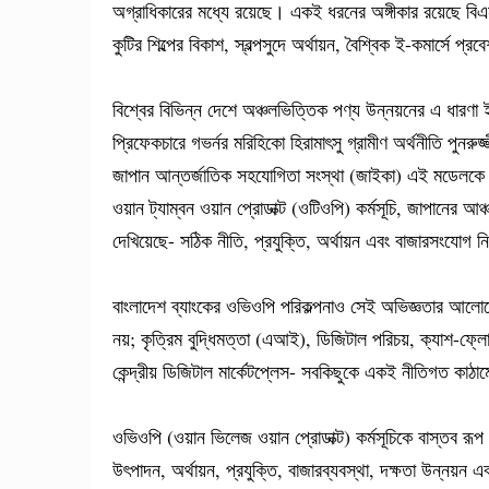
অগ্রাধিকারের মধ্যে রয়েছে। একই ধরনের অঙ্গীকার রয়েছে বিএন
কুটির শিল্পের বিকাশ, স্বল্পসুদে অর্থায়ন, বৈশ্বিক ই-কমার্সে 
বিশ্বের বিভিন্ন দেশে অঞ্চলভিত্তিক পণ্য উন্নয়নের এ ধার
প্রিফেকচারে গভর্নর মরিহিকো হিরামাৎসু গ্রামীণ অর্থনীতি পুনরু
জাপান আন্তর্জাতিক সহযোগিতা সংস্থা (জাইকা) এই মডেলকে এশি
ওয়ান ট্যাম্বন ওয়ান প্রোডাক্ট (ওটিওপি) কর্মসূচি, জাপানের আঞ্চলি
দেখিয়েছে- সঠিক নীতি, প্রযুক্তি, অর্থায়ন এবং বাজারসংযোগ ন
বাংলাদেশ ব্যাংকের ওভিওপি পরিকল্পনাও সেই অভিজ্ঞতার আলোকে
নয়; কৃত্রিম বুদ্ধিমত্তা (এআই), ডিজিটাল পরিচয়, ক্যাশ-ফ্
কেন্দ্রীয় ডিজিটাল মার্কেটপ্লেস- সবকিছুকে একই নীতিগত কাঠ
ওভিওপি (ওয়ান ভিলেজ ওয়ান প্রোডাক্ট) কর্মসূচিকে বাস্তব রূপ
উৎপাদন, অর্থায়ন, প্রযুক্তি, বাজারব্যবস্থা, দক্ষতা উন্নয়ন 