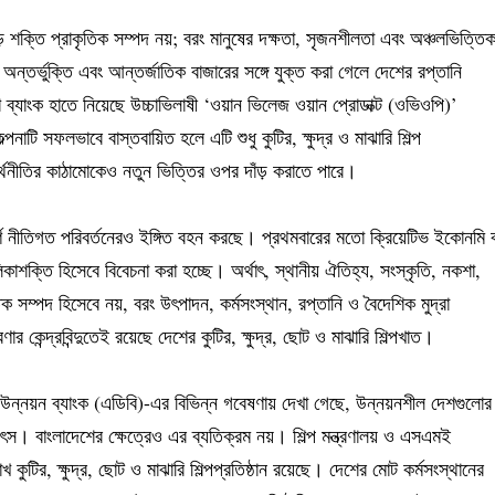
ড় শক্তি প্রাকৃতিক সম্পদ নয়; বরং মানুষের দক্ষতা, সৃজনশীলতা এবং অঞ্চলভিত্তি
ন্তর্ভুক্তি এবং আন্তর্জাতিক বাজারের সঙ্গে যুক্ত করা গেলে দেশের রপ্তানি
ব্যাংক হাতে নিয়েছে উচ্চাভিলাষী ‘ওয়ান ভিলেজ ওয়ান প্রোডাক্ট (ওভিওপি)’
্পনাটি সফলভাবে বাস্তবায়িত হলে এটি শুধু কুটির, ক্ষুদ্র ও মাঝারি শিল্প
্থনীতির কাঠামোকেও নতুন ভিত্তির ওপর দাঁড় করাতে পারে।
্ণ নীতিগত পরিবর্তনেরও ইঙ্গিত বহন করছে। প্রথমবারের মতো ক্রিয়েটিভ ইকোনমি ব
কাশক্তি হিসেবে বিবেচনা করা হচ্ছে। অর্থাৎ, স্থানীয় ঐতিহ্য, সংস্কৃতি, নকশা,
িক সম্পদ হিসেবে নয়, বরং উৎপাদন, কর্মসংস্থান, রপ্তানি ও বৈদেশিক মুদ্রা
 কেন্দ্রবিন্দুতেই রয়েছে দেশের কুটির, ক্ষুদ্র, ছোট ও মাঝারি শিল্পখাত।
উন্নয়ন ব্যাংক (এডিবি)-এর বিভিন্ন গবেষণায় দেখা গেছে, উন্নয়নশীল দেশগুলোর
ৎস। বাংলাদেশের ক্ষেত্রেও এর ব্যতিক্রম নয়। শিল্প মন্ত্রণালয় ও এসএমই
খ কুটির, ক্ষুদ্র, ছোট ও মাঝারি শিল্পপ্রতিষ্ঠান রয়েছে। দেশের মোট কর্মসংস্থানের