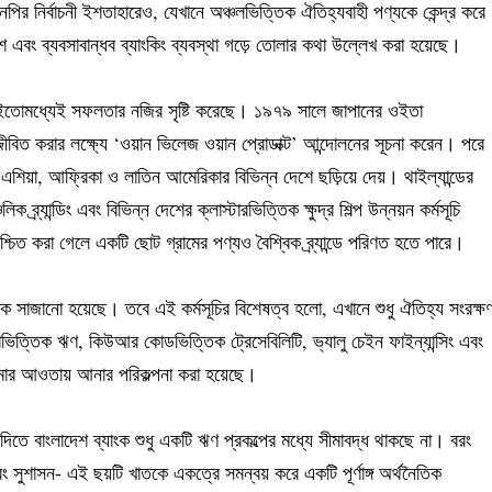
পির নির্বাচনী ইশতাহারেও, যেখানে অঞ্চলভিত্তিক ঐতিহ্যবাহী পণ্যকে কেন্দ্র করে
প্রবেশ এবং ব্যবসাবান্ধব ব্যাংকিং ব্যবস্থা গড়ে তোলার কথা উল্লেখ করা হয়েছে।
ণা ইতোমধ্যেই সফলতার নজির সৃষ্টি করেছে। ১৯৭৯ সালে জাপানের ওইতা
জ্জীবিত করার লক্ষ্যে ‘ওয়ান ভিলেজ ওয়ান প্রোডাক্ট’ আন্দোলনের সূচনা করেন। পরে
য়া, আফ্রিকা ও লাতিন আমেরিকার বিভিন্ন দেশে ছড়িয়ে দেয়। থাইল্যান্ডের
ক ব্র্যান্ডিং এবং বিভিন্ন দেশের ক্লাস্টারভিত্তিক ক্ষুদ্র শিল্প উন্নয়ন কর্মসূচি
িশ্চিত করা গেলে একটি ছোট গ্রামের পণ্যও বৈশ্বিক ব্র্যান্ডে পরিণত হতে পারে।
 সাজানো হয়েছে। তবে এই কর্মসূচির বিশেষত্ব হলো, এখানে শুধু ঐতিহ্য সংরক্ষ
লোভিত্তিক ঋণ, কিউআর কোডভিত্তিক ট্রেসেবিলিটি, ভ্যালু চেইন ফাইন্যান্সিং এবং
ামোর আওতায় আনার পরিকল্পনা করা হয়েছে।
 দিতে বাংলাদেশ ব্যাংক শুধু একটি ঋণ প্রকল্পের মধ্যে সীমাবদ্ধ থাকছে না। বরং
এবং সুশাসন- এই ছয়টি খাতকে একত্রে সমন্বয় করে একটি পূর্ণাঙ্গ অর্থনৈতিক