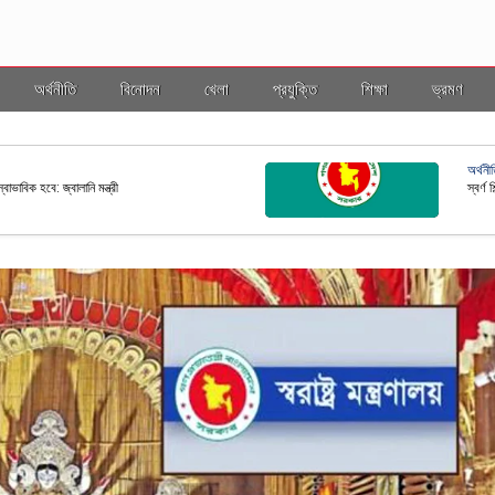
অর্থনীতি
বিনোদন
খেলা
প্রযুক্তি
শিক্ষা
ভ্রমণ
ভ্
 করল ইসি
বাং