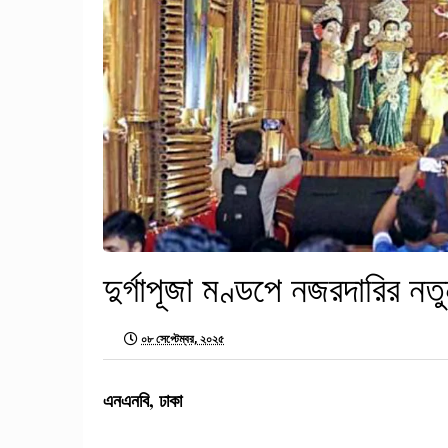
দুর্গাপূজা মণ্ডপে নজরদারির ন
০৮ সেপ্টেম্বর, ২০২৫
এনএনবি, ঢাকা