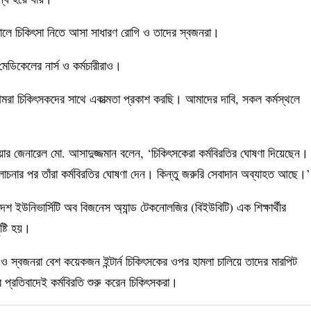
লে চিকিৎসা নিতে আসা সাধারণ রোগি ও তাদের স্বজনরা।
েডিকেলের নার্স ও কর্মচারীরাও।
 ‘আমরা চিকিৎসকদের সাথে একাত্মতা প্রকাশ করছি। আমাদের দাবি, সকল কর্মস্থলে
ার জেনারেল মো. আসাদুজ্জমান বলেন, ‘চিকিৎসকেরা কর্মবিরতির ঘোষণা দিয়েছেন।
োচনার পর তাঁরা কর্মবিরতির ঘোষণা দেন। কিন্তু জরুরি সেবাদান অব্যাহত আছে।’
ইউনিভার্সিটি অব বিজনেস অ্যান্ড টেকনোলজির (বিইউবিটি) এক শিক্ষার্থীর
ষ্টি হয়।
ব ও স্বজনরা বেশ কয়েকজন ইন্টার্ন চিকিৎসকের ওপর হামলা চালিয়ে তাদের মারপিট
প্রতিবাদেই কর্মবিরতি শুরু করেন চিকিৎসকরা।