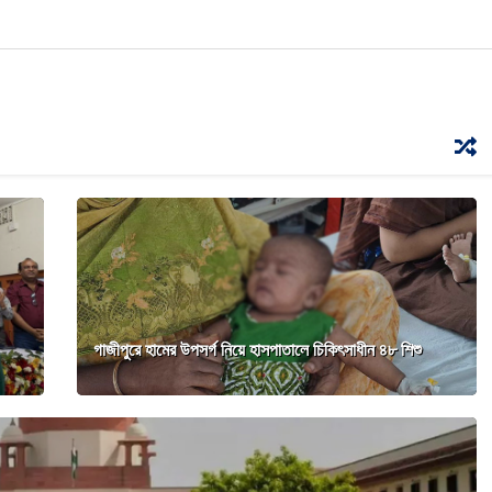
গাজীপুরে হামের উপসর্গ নিয়ে হাসপাতালে চিকিৎসাধীন ৪৮ শিশু