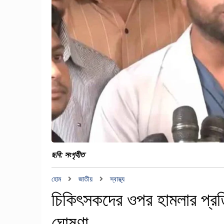
ছবি: সংগৃহীত
হোম
জাতীয়
স্বাস্থ্য
চিকিৎসকদের ওপর হামলার প্রত
ঘোষণা