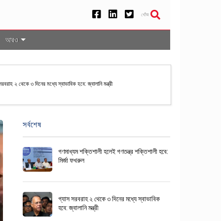
খোঁজ
আরও
রপতি নির্বাচনের তফসিল ঘোষণা করল ইসি
সর্বশেষ
গণমাধ্যম শক্তিশালী হলেই গণতন্ত্র শক্তিশালী হবে:
মির্জা ফখরুল
গ্যাস সরবরাহ ২ থেকে ৩ দিনের মধ্যে স্বাভাবিক
হবে: জ্বালানি মন্ত্রী