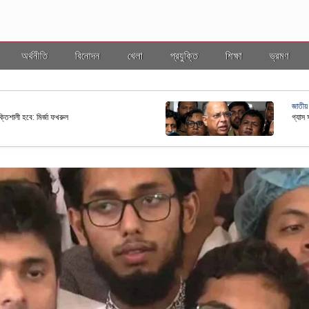
অর্থনীতি
বিনোদন
খেলা
প্রযুক্তি
শিক্ষা
ভ্রমণ
জাতীয়
ছ কাঠামোর আওতায় আনতে নতুন নীতিমালা প্রণয়ন
রাষ্ট্