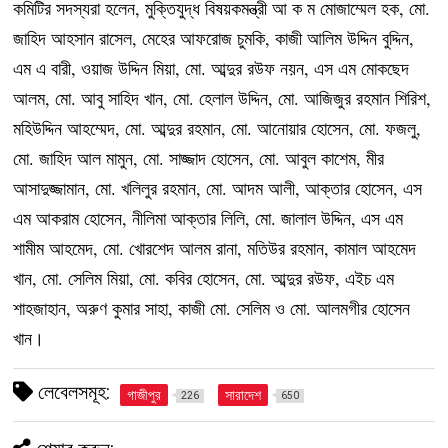
কমিটির সদস্যরা হলেন, মুক্তিযুদ্ধ বিষয়কমন্ত্রী আ ক ম মোজাম্মেল হক, মো.
জাহিদ আহসান রাসেল, মেহের আফরোজ চুমকি, কাজী আলিম উদ্দিন বুদ্দিন,
এম এ বারী, ওয়াজ উদ্দিন মিয়া, মো. আব্দুর রউফ নয়ন, এস এম মোকছেদ
আলম, মো. আবু সাহিদ খান, মো. হেলাল উদ্দিন, মো. আজিজুর রহমান শিরিশ,
মহিউদ্দিন আহম্মেদ, মো. আব্দুর রহমান, মো. আনোয়ার হোসেন, মো. ফজলু,
মো. জাহিদ আল মামুন, মো. সাজ্জাদ হোসেন, মো. আবুল কাশেম, মীর
আসাদুজ্জামান, মো. খলিলুর রহমান, মো. আদম আলী, আক্তার হোসেন, এস
এম আকরাম হোসেন, নীলিমা আক্তার লিলি, মো. জালাল উদ্দিন, এস এম
শামীম আহমেদ, মো. খোরশেদ আলম রানা, মতিউর রহমান, কামাল আহমেদ
খান, মো. সেলিম মিয়া, মো. কবির হোসেন, মো. আব্দুর রউফ, এইচ এম
শাহজাহান, অরুণ কুমার সাহা, কাজী মো. সেলিম ও মো. আলমগীর হোসেন
খান।
লেবেলসমূহ:
গাজীপুর
সারাদেশ
226
650