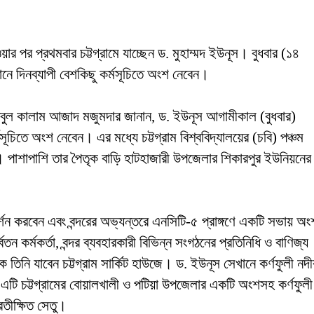
েওয়ার পর প্রথমবার চট্টগ্রামে যাচ্ছেন ড. মুহাম্মদ ইউনূস। বুধবার (১৪
খানে দিনব্যাপী বেশকিছু কর্মসূচিতে অংশ নেবেন।
 আবুল কালাম আজাদ মজুমদার জানান, ড. ইউনূস আগামীকাল (বুধবার)
মসূচিতে অংশ নেবেন। এর মধ্যে চট্টগ্রাম বিশ্ববিদ্যালয়ের (চবি) পঞ্চম
। পাশাপাশি তার পৈতৃক বাড়ি হাটহাজারী উপজেলার শিকারপুর ইউনিয়নের
রিদর্শন করবেন এবং বন্দরের অভ্যন্তরে এনসিটি-৫ প্রাঙ্গণে একটি সভায় অং
ন কর্মকর্তা, বন্দর ব্যবহারকারী বিভিন্ন সংগঠনের প্রতিনিধি ও বাণিজ্য
তিনি যাবেন চট্টগ্রাম সার্কিট হাউজে। ড. ইউনূস সেখানে কর্ণফুলী নদী
 এটি চট্টগ্রামের বোয়ালখালী ও পটিয়া উপজেলার একটি অংশসহ কর্ণফুলী
রতীক্ষিত সেতু।