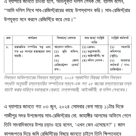
এ ব্যাপারে জানতে চাওয়া হলে, অভিযুক্ত দলিল লেখক মো. হালিম বলেন,
“আমি দলিল লিখে সাব-রেজিস্ট্রারের কাছে উপস্থাপন করি। সাব-রেজিস্ট্রার
উপযুক্ত মনে করলে রেজিস্ট্রি করে দেয়।”
নিবন্ধন অধিদপ্তরের নিবন্ধন ম্যানুয়াল, ২০১৪ প্রকাশিত বিক্রয় দলিল নিবন্ধন
পদ্ধতি অনুযায়ী হস্তান্তরিত সম্পত্তির স্বত্ব এবং গত ২৫ বছরের হস্তান্তরের তথ্য
যাচাই করার দায়িত্ব যথাক্রমে ক্রেতা, তল্লাশকারী, আইনজীবী; বা দলিল লেখকের।
এ ব্যাপারে জানতে গত ০৩ জুন, ২০২৪ সোমবার বেলা সাড়ে ১১টার দিকে
গাজীপুর সদর উপজেলার সাব-রেজিস্ট্রার মো. জাহাঙ্গীর আলমের অফিসে গেলে
তিনি সাংবাদিকদের উপর চড়াও হয়ে বলেন, ‘এখন কেন এসেছেন?’। জাল
কাগজপত্র দিয়ে জমি রেজিস্ট্রির বিষয়ে জানতে চাইলে তিনি ক্ষিপ্তভাবে