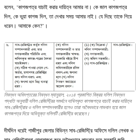
বলেন, ‘কাগজপত্র যাচাই করার দায়িত্ব আমার না। কে জাল কাগজপত্র
দিল, কে ভুয়া কাগজ দিল, তা দেখার সময় আমার নাই। যে দিছে তাকে গিয়ে
ধরেন। আমাকে কেন?’।
নিবন্ধন অধিদপ্তরের নিবন্ধন ম্যানুয়াল, ২০১৪ প্রকাশিত বিক্রয় দলিল নিবন্ধন
পদ্ধতি অনুযায়ী দলিল রেজিস্ট্রির সমর্থনে দাখিলকৃত কাগজপত্র যাচাই করার দায়িত্ব
সাব-রেজিস্ট্রার ও দলিল সম্পাদনকারীর হলেও তারা অবৈধভারে লাভবান হয়ে জাল
কাগজপত্র দিয়ে অভিযুক্ত দলিলটি রেজিস্ট্রি করেছেন।
দীর্ঘদিন ধরেই গাজীপুর জেলার বিভিন্ন সাব-রেজিস্ট্রি অফিসে দলিল লেখক ও
সাব-রেজিস্ট্রাররা যোগসাজশ করে অবৈধভাবে লাভবান হয়ে সরকারি জমি