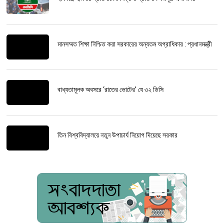
মানসম্মত শিক্ষা নিশ্চিত করা সরকারের অন্যতম অগ্রাধিকার : প্রধানমন্ত্রী
বাধ্যতামূলক অবসরে ‘রাতের ভোটের’ যে ৩২ ডিসি
তিন বিশ্ববিদ্যালয়ে নতুন উপাচার্য নিয়োগ দিয়েছে সরকার