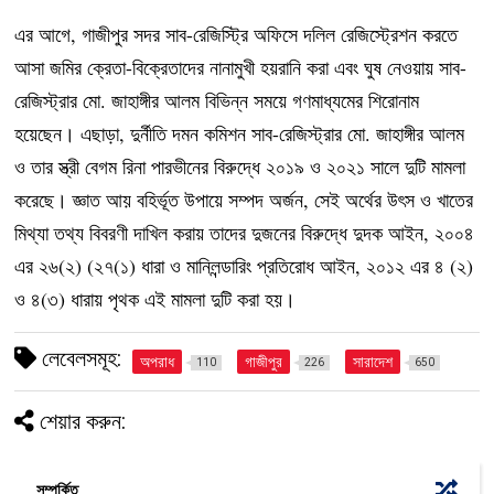
এর আগে, গাজীপুর সদর সাব-রেজিস্ট্রি অফিসে দলিল রেজিস্ট্রেশন করতে
আসা জমির ক্রেতা-বিক্রেতাদের নানামুখী হয়রানি করা এবং ঘুষ নেওয়ায় সাব-
রেজিস্ট্রার মো. জাহাঙ্গীর আলম বিভিন্ন সময়ে গণমাধ্যমের শিরোনাম
হয়েছেন। এছাড়া, দুর্নীতি দমন কমিশন সাব-রেজিস্ট্রার মো. জাহাঙ্গীর আলম
ও তার স্ত্রী বেগম রিনা পারভীনের বিরুদ্ধে ২০১৯ ও ২০২১ সালে দুটি মামলা
করেছে। জ্ঞাত আয় বহির্ভূত উপায়ে সম্পদ অর্জন, সেই অর্থের উৎস ও খাতের
মিথ্যা তথ্য বিবরণী দাখিল করায় তাদের দুজনের বিরুদ্ধে দুদক আইন, ২০০৪
এর ২৬(২) (২৭(১) ধারা ও মানিলন্ডারিং প্রতিরোধ আইন, ২০১২ এর ৪ (২)
ও ৪(৩) ধারায় পৃথক এই মামলা দুটি করা হয়।
লেবেলসমূহ:
অপরাধ
গাজীপুর
সারাদেশ
110
226
650
শেয়ার করুন:
সম্পর্কিত