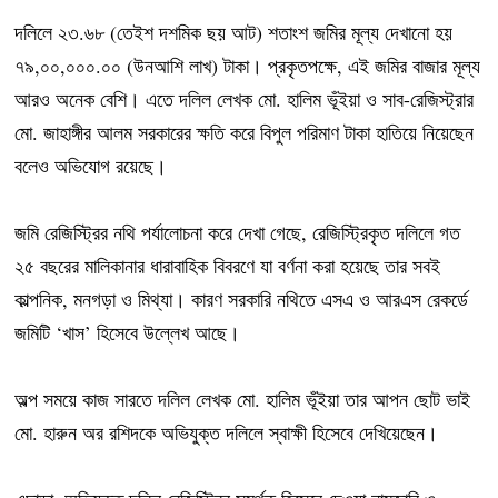
দলিলে ২৩.৬৮ (তেইশ দশমিক ছয় আট) শতাংশ জমির মূল্য দেখানো হয়
৭৯,০০,০০০.০০ (উনআশি লাখ) টাকা। প্রকৃতপক্ষে, এই জমির বাজার মূল্য
আরও অনেক বেশি। এতে দলিল লেখক মো. হালিম ভূঁইয়া ও সাব-রেজিস্ট্রার
মো. জাহাঙ্গীর আলম সরকারের ক্ষতি করে বিপুল পরিমাণ টাকা হাতিয়ে নিয়েছেন
বলেও অভিযোগ রয়েছে।
জমি রেজিস্ট্রির নথি পর্যালোচনা করে দেখা গেছে, রেজিস্ট্রিকৃত দলিলে গত
২৫ বছরের মালিকানার ধারাবাহিক বিবরণে যা বর্ণনা করা হয়েছে তার সবই
কাল্পনিক, মনগড়া ও মিথ্যা। কারণ সরকারি নথিতে এসএ ও আরএস রেকর্ডে
জমিটি ‘খাস’ হিসেবে উল্লেখ আছে।
অল্প সময়ে কাজ সারতে দলিল লেখক মো. হালিম ভূঁইয়া তার আপন ছোট ভাই
মো. হারুন অর রশিদকে অভিযুক্ত দলিলে স্বাক্ষী হিসেবে দেখিয়েছেন।