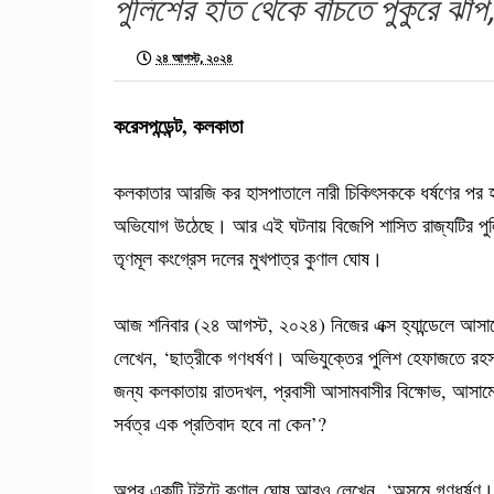
পুলিশের হাত থেকে বাঁচতে পুকুরে ঝাঁপ,
২৪ আগস্ট, ২০২৪
করেসপন্ডেন্ট, কলকাতা
কলকাতার আরজি কর হাসপাতালে নারী চিকিৎসককে ধর্ষণের পর 
অভিযোগ উঠেছে। আর এই ঘটনায় বিজেপি শাসিত রাজ্যটির পুলিশি ব্
তৃণমূল কংগ্রেস দলের মুখপাত্র কুণাল ঘোষ।
আজ শনিবার (২৪ আগস্ট, ২০২৪) নিজের এক্স হ্যান্ডেলে আসাম
লেখেন, ‘ছাত্রীকে গণধর্ষণ। অভিযুক্তের পুলিশ হেফাজতে রহস্
জন্য কলকাতায় রাতদখল, প্রবাসী আসামবাসীর বিক্ষোভ, আসামের
সর্বত্র এক প্রতিবাদ হবে না কেন’?
অপর একটি টুইটে কুণাল ঘোষ আরও লেখেন, ‘অসমে গণধর্ষণ।