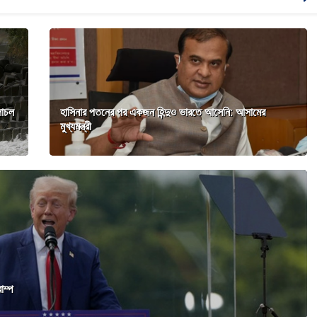
লাচল
হাসিনার পতনের পর একজন হিন্দুও ভারতে আসেনি: আসামের
মুখ্যমন্ত্রী
াম্প