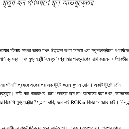
 মৃত্যু হল গণধর্ষণে মূল অভিযুক্তের
হত্যার ঘটনায় সমগ্র ভারত যখন উত্তাল তখন অসমে এক স্কুলছাত্রীকে গণধর্ষণে
যবস্থা এবং মুখ্যমন্ত্রী হিমন্ত বিশ্বশর্মার পদত্যাগের দাবি করলেন সর্বভারতীয়
ের ঘটনাটি প্রসঙ্গে একের পর এক টুইট করেন কুণাল ঘোষ। একটি টুইটে তিনি
যমৃত্যু। বাকি নাম ধামাচাপার চেষ্টা? তদন্ত হবে না? আসামের রাত দখল, আসামের
 বিজেপি মুখ্যমন্ত্রীর ইস্তফা দাবি, হবে না? RGKar বিচার আমরাও চাই। কিন্ত
 দুষ্কৃতীদের রাজনৈতিক মদতের অভিযোগ। একজন গ্রেপ্তার। তারপর তাকে