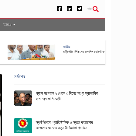
খোঁজ
আরও
েশসহ ৫০ দেশের নাগরিকদের জন্য যুক্তরাষ্ট্রে ভিসা বন্ড ব্যবস্থা স্থায়ী
সর্বশেষ
গ্যাস সরবরাহ ২ থেকে ৩ দিনের মধ্যে স্বাভাবিক
হবে: জ্বালানি মন্ত্রী
স্বর্ণ শিল্পকে প্রাতিষ্ঠানিক ও স্বচ্ছ কাঠামোর
আওতায় আনতে নতুন নীতিমালা প্রণয়ন