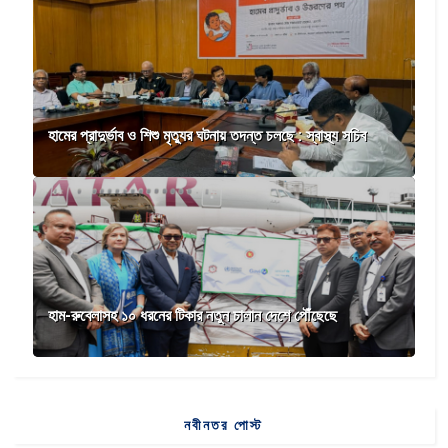
হামের প্রাদুর্ভাব ও শিশু মৃত্যুর ঘটনায় তদন্ত চলছে : স্বাস্থ্য সচিব
হাম-রুবেলাসহ ১০ ধরনের টিকার নতুন চালান দেশে পৌঁছেছে
নবীনতর পোস্ট