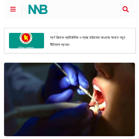
অর্থনীতি
স্বর্ণ শিল্পকে প্রাতিষ্ঠানিক ও স্বচ্ছ কাঠামোর আওতায় আনতে নতুন
নীতিমালা প্রণয়ন