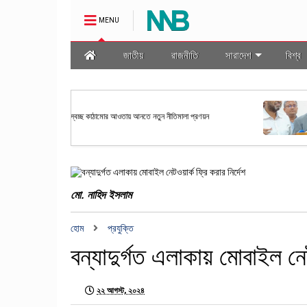
MENU
জাতীয়
রাজনীতি
সারাদেশ
বিশ্ব
জাতীয়
মালা প্রণয়ন
রাষ্ট্রপতি নির্বাচনের তফসিল ঘোষণা কর
মো. নাহিদ ইসলাম
হোম
প্রযুক্তি
বন্যাদুর্গত এলাকায় মোবাইল নেট
২২ আগস্ট, ২০২৪