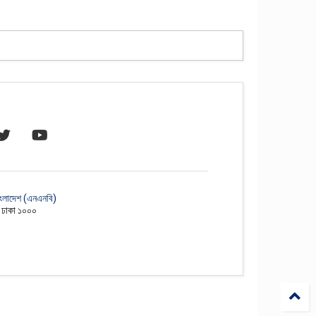
াংলাদেশ (এনএনবি)
, ঢাকা ১০০০