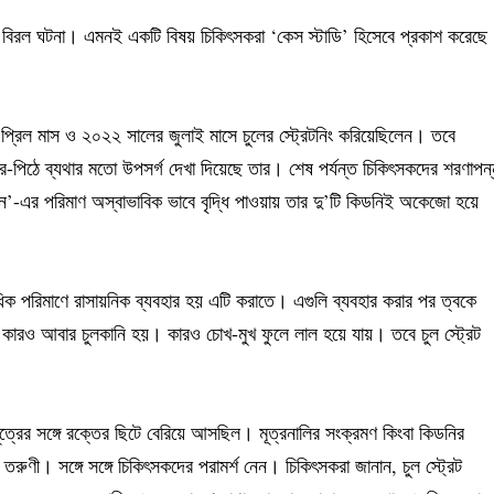
্ত বিরল ঘটনা। এমনই একটি বিষয় চিকিৎসকরা ‘কেস স্টাডি’ হিসেবে প্রকাশ করেছে
রিল মাস ও ২০২২ সালের জুলাই মাসে চুলের স্ট্রেটনিং করিয়েছিলেন। তবে
র-পিঠে ব্যথার মতো উপসর্গ দেখা দিয়েছে তার। শেষ পর্যন্ত চিকিৎসকদের শরণাপন্
ন’-এর পরিমাণ অস্বাভাবিক ভাবে বৃদ্ধি পাওয়ায় তার দু’টি কিডনিই অকেজো হয়ে
িক পরিমাণে রাসায়নিক ব্যবহার হয় এটি করাতে। এগুলি ব্যবহার করার পর ত্বকে
য়, কারও আবার চুলকানি হয়। কারও চোখ-মুখ ফুলে লাল হয়ে যায়। তবে চুল স্ট্রেট
মূত্রের সঙ্গে রক্তের ছিটে বেরিয়ে আসছিল। মূত্রনালির সংক্রমণ কিংবা কিডনির
রুণী। সঙ্গে সঙ্গে চিকিৎসকদের পরামর্শ নেন। চিকিৎসকরা জানান, চুল স্ট্রেট