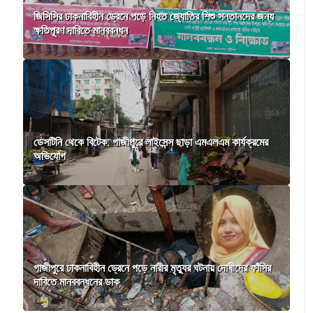
জিসিসির ঢাকনাবিহীন ড্রেনে পড়ে নিহত জ্যোতির শিশু সন্তানদের জন্য
ক্ষতিপূরণ দাবিতে মানববন্ধন
ডেসটিনি থেকে বিটেক: গাজীপুরে লাইসেন্স ছাড়া এমএলএম কার্যক্রমের
অভিযোগ
গাজীপুরে ঢাকনাবিহীন ড্রেনে পড়ে নারীর মৃত্যুর ঘটনায় দোষীদের ফাঁসির
দাবিতে মানববন্ধনের ডাক