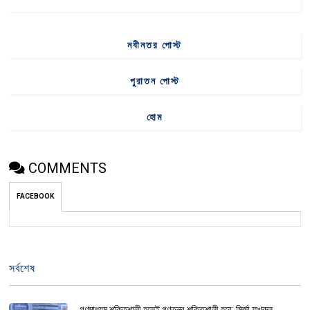
নবীনতর পোস্ট
পুরাতন পোস্ট
হোম
COMMENTS
FACEBOOK
সর্বশেষ
গণমাধ্যম শক্তিশালী হলেই গণতন্ত্র শক্তিশালী হবে: মির্জা ফখরুল