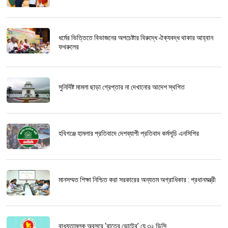
ধর্মের ভিত্তিতে বিভাজনের অপচেষ্টার বিরুদ্ধে ঐক্যবদ্ধ থাকার আহ্বান
ফখরুলের
সুনির্দিষ্ট মামলা ছাড়া গ্রেপ্তার না দেখানোর আদেশ স্থগিত
হবিগঞ্জে হামলার প্রতিবাদে দেশব্যাপী প্রতিবাদ কর্মসূচি এনসিপির
মানসম্মত শিক্ষা নিশ্চিত করা সরকারের অন্যতম অগ্রাধিকার : প্রধানমন্ত্রী
বাধ্যতামূলক অবসরে ‘রাতের ভোটের’ যে ৩২ ডিসি