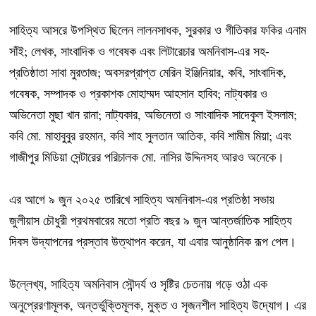
সাহিত্য আসরে উপস্থিত ছিলেন লালনসাধক, সুরকার ও গীতিকার ফকির এনাম
সাঁই; লেখক, সাংবাদিক ও গবেষক এবং লিটারেচার অমনিবাস-এর সহ-
প্রতিষ্ঠাতা সাবা মুরতাজ; অবসরপ্রাপ্ত মেরিন ইঞ্জিনিয়ার, কবি, সাংবাদিক,
গবেষক, সম্পাদক ও প্রকাশক মোহাম্মদ আহসান হাবিব; নাট্যকার ও
অভিনেতা মুছা খান রানা; নাট্যকার, অভিনেতা ও সাংবাদিক সাদেকুল ইসলাম;
কবি মো. মাহাবুবুর রহমান, কবি শাহ সুলতান আতিক, কবি শামীম মিয়া; এবং
গাজীপুর মিডিয়া সেন্টারের পরিচালক মো. নাসির উদ্দিনসহ আরও অনেকে।
এর আগে ৯ জুন ২০২৫ তারিখে সাহিত্য অমনিবাস-এর প্রতিষ্ঠা সভায়
জুলীয়াস চৌধুরী প্রথমবারের মতো প্রতি বছর ৯ জুন আন্তর্জাতিক সাহিত্য
দিবস উদ্‌যাপনের প্রস্তাব উত্থাপন করেন, যা এবার আনুষ্ঠানিক রূপ পেল।
উল্লেখ্য, সাহিত্য অমনিবাস সৌন্দর্য ও সৃষ্টির চেতনায় গড়ে ওঠা এক
অনুপ্রেরণামূলক, অন্তর্ভুক্তিমূলক, মুক্ত ও সৃজনশীল সাহিত্য উদ্যোগ। এর