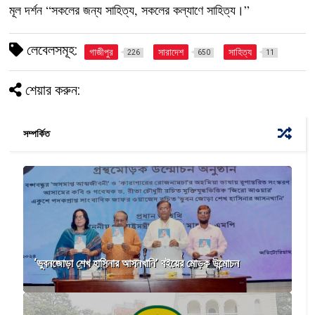
মূল দর্শন “সকলের জন্য সাহিত্য, সকলের কল্যাণে সাহিত্য।”
লেবেলসমূহ:
গাজীপুর
সারাদেশ
সাহিত্য
226
650
11
শেয়ার করুন:
সম্পর্কিত
‘ভুবনজোড়া শেখ হাসিনার আসনখানি’ বইয়ের মোড়ক উন্মোচন