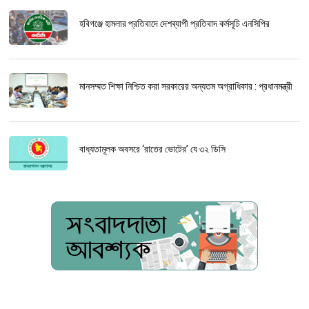
হবিগঞ্জে হামলার প্রতিবাদে দেশব্যাপী প্রতিবাদ কর্মসূচি এনসিপির
মানসম্মত শিক্ষা নিশ্চিত করা সরকারের অন্যতম অগ্রাধিকার : প্রধানমন্ত্রী
বাধ্যতামূলক অবসরে ‘রাতের ভোটের’ যে ৩২ ডিসি