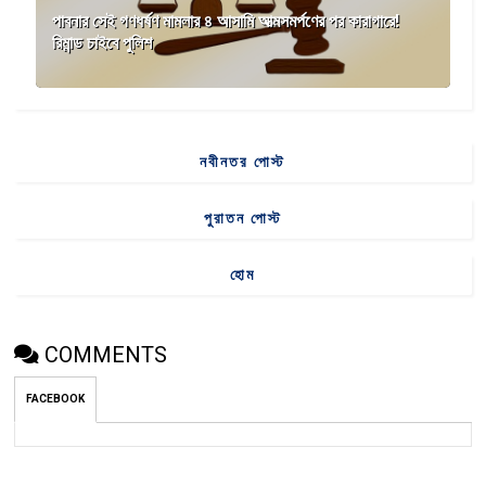
পাবনার সেই গণধর্ষণ মামলার ৪ আসামি আত্মসমর্পণের পর কারাগারে!
রিমান্ড চাইবে পুলিশ
নবীনতর পোস্ট
পুরাতন পোস্ট
হোম
COMMENTS
FACEBOOK