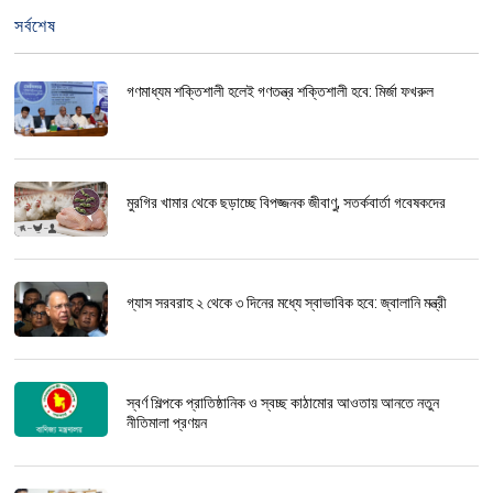
সর্বশেষ
গণমাধ্যম শক্তিশালী হলেই গণতন্ত্র শক্তিশালী হবে: মির্জা ফখরুল
মুরগির খামার থেকে ছড়াচ্ছে বিপজ্জনক জীবাণু, সতর্কবার্তা গবেষকদের
গ্যাস সরবরাহ ২ থেকে ৩ দিনের মধ্যে স্বাভাবিক হবে: জ্বালানি মন্ত্রী
স্বর্ণ শিল্পকে প্রাতিষ্ঠানিক ও স্বচ্ছ কাঠামোর আওতায় আনতে নতুন
নীতিমালা প্রণয়ন