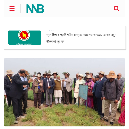
অর্থনীতি
স্বর্ণ শিল্পকে প্রাতিষ্ঠানিক ও স্বচ্ছ কাঠামোর আওতায় আনতে নতুন
নীতিমালা প্রণয়ন