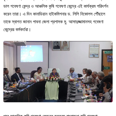
ডাল গবেষণা কেন্দ্র ও আঞ্চলিক কৃষি গবেষণা কেন্দ্রে এই কার্যক্রম পরিদর্শন
করেন তারা। এ দিন কানাডিয়ান হাইকমিশনার ড. লিলি নিকোলস পৌঁছালে
তাকে স্বাগত জানান পাবনা জেলা প্রশাসক মু. আসাদুজ্জামানসহ গবেষণা
কেন্দ্রের কর্মকর্তরা।
পরে আঞ্চলিক কৃষি গবেষণা কেন্দ্রের হলরুমে বাংলাদেশ কৃষি গবেষণা