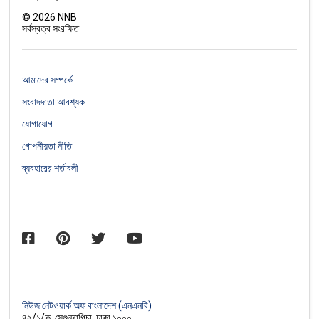
©
2026
NNB
সর্বস্বত্ব সংরক্ষিত
আমাদের সম্পর্কে
সংবাদদাতা আবশ্যক
যোগাযোগ
গোপনীয়তা নীতি
ব্যবহারের শর্তাবলী
নিউজ নেটওয়ার্ক অফ বাংলাদেশ (এনএনবি)
৪২/১/ক, সেগুনবাগিচা, ঢাকা ১০০০