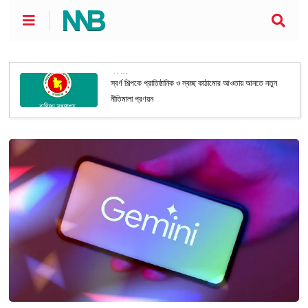
অর্থনীতি
স্বর্ণ শিল্পকে প্রাতিষ্ঠানিক ও স্বচ্ছ কাঠামোর আওতায় আনতে নতুন
নীতিমালা প্রণয়ন