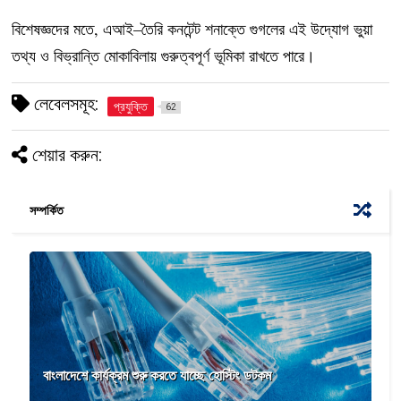
বিশেষজ্ঞদের মতে, এআই–তৈরি কনটেন্ট শনাক্তে গুগলের এই উদ্যোগ ভুয়া
তথ্য ও বিভ্রান্তি মোকাবিলায় গুরুত্বপূর্ণ ভূমিকা রাখতে পারে।
লেবেলসমূহ:
প্রযুক্তি
62
শেয়ার করুন:
সম্পর্কিত
বাংলাদেশে কার্যক্রম শুরু করতে যাচ্ছে হোস্টিং ডটকম