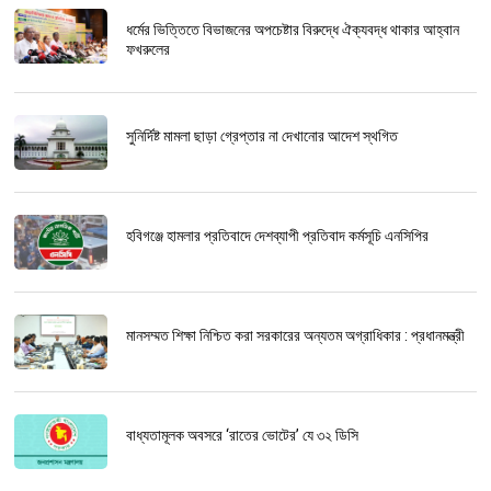
ধর্মের ভিত্তিতে বিভাজনের অপচেষ্টার বিরুদ্ধে ঐক্যবদ্ধ থাকার আহ্বান
ফখরুলের
সুনির্দিষ্ট মামলা ছাড়া গ্রেপ্তার না দেখানোর আদেশ স্থগিত
হবিগঞ্জে হামলার প্রতিবাদে দেশব্যাপী প্রতিবাদ কর্মসূচি এনসিপির
মানসম্মত শিক্ষা নিশ্চিত করা সরকারের অন্যতম অগ্রাধিকার : প্রধানমন্ত্রী
বাধ্যতামূলক অবসরে ‘রাতের ভোটের’ যে ৩২ ডিসি