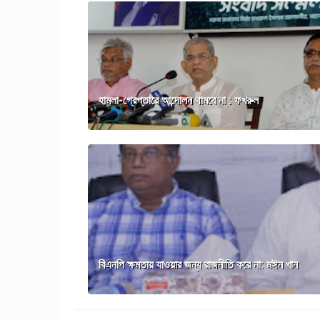
হামলা-গ্রেপ্তারে আন্দোলন থামবে না : ফখরুল
বিএনপি ক্ষমতায় যাওয়ার জন্য রাজনীতি করে না: মঈন খান