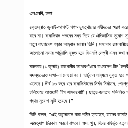
এনএনবি, ঢাকা
রক্তস্নাত জুলাই-আগস্ট গণঅভ্যুত্থানের শহীদদের স্মরণ করে
যাবে না। ফ্যাসিবাদ পতনের মধ্য দিয়ে যে ঐতিহাসিক সুযোগ সৃষ্ট
নতুন বাংলাদেশ গড়ার আহ্বান জানান তিনি। মঙ্গলবার রাজধানী
আলোচনা সভায় ভার্চুয়ালি যুক্ত হয়ে বিএনপি নেত্রী এসব কথা
মঙ্গলবার (১ জুলাই) রাজধানীর আগারগাঁওয়ে বাংলাদেশ-চীন মৈত্
সদস্যদেরও সম্মাননা দেওয়া হয়। ভার্চুয়াল মাধ্যমে যুক্ত হ
এসেছে। দীর্ঘ ১৬ বছর ধরে ফ্যাসিস্টদের নির্মম নির্যাতন, গ্রেপ্
চালিয়েছে আওয়ামী লীগ শাসকগোষ্ঠী। ছাত্র-জনতার সম্মিলিত অ
গড়ার সুযোগ সৃষ্টি হয়েছে।”
তিনি বলেন, “এই আন্দোলনে যারা শহীদ হয়েছেন, তাদের জানা
আত্মত্যাগ চিরকাল স্মরণে রাখবে। গুম, খুন, বিচার বহির্ভূত হত