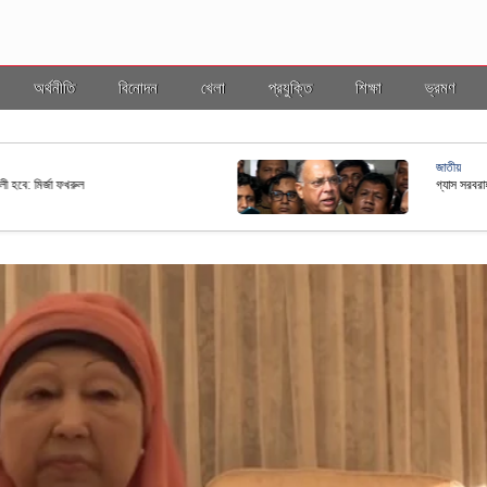
অর্থনীতি
বিনোদন
খেলা
প্রযুক্তি
শিক্ষা
ভ্রমণ
জাতীয়
ছ কাঠামোর আওতায় আনতে নতুন নীতিমালা প্রণয়ন
রাষ্ট্