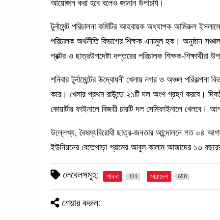
আয়োজন করা হবে বলেও জানান উপাচার্য।
টুর্নামেন্ট পরিচালনা কমিটির আহবায়ক অধ্যাপক আমিরুল ইসলামের
পরিচালক অর্থনীতি বিভাগের শিক্ষক এনামুল হক। অনুষ্ঠান সঞ্চ
প্রক্টর ও ছাত্রউপদেষ্টা দপ্তরের পরিচালক শিক্ষক-শিক্ষার্থীরা
শনিবার টুর্নামেন্টের উদ্বোধনী খেলায় নগর ও অঞ্চল পরিকল্পন
করে। খেলার প্রথম রাউন্ডে ২১টি দল অংশ গ্রহণ করবে। দ্বিত
কোয়ার্টার ফাইনালে বিজয়ী চারটি দল সেমিফাইনালে খেলবে। আগ
উল্লেখ্য, বৈষম্যবিরোধী ছাত্র-জনতার আন্দোলনে গত ০৪ আগস
ইউনিয়নের বেতেপাড়া গ্রামের আবুল কালাম আজাদের ১৩ বছরের
লেবেলসমূহ:
পাবনা
সারাদেশ
134
650
শেয়ার করুন: