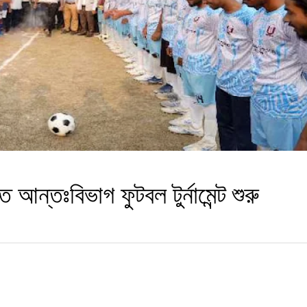
 আন্তঃবিভাগ ফুটবল টুর্নামেন্ট শুরু