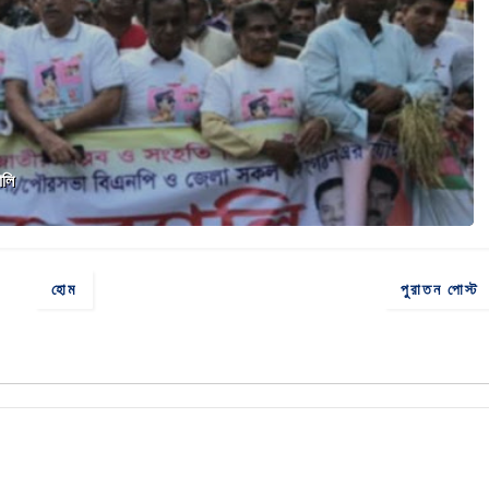
যালি
হোম
পুরাতন পোস্ট