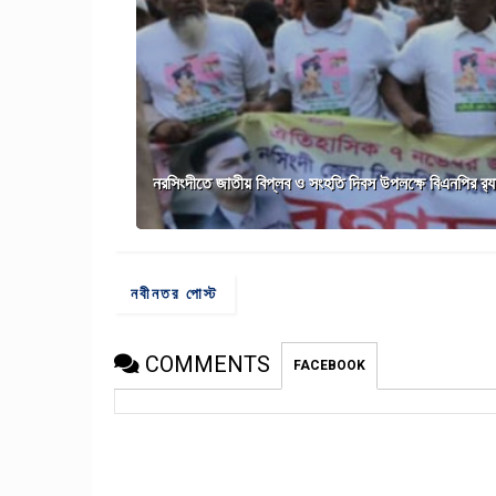
নরসিংদীতে জাতীয় বিপ্লব ও সংহতি দিবস উপলক্ষে বিএনপির র‍্
নবীনতর পোস্ট
COMMENTS
FACEBOOK