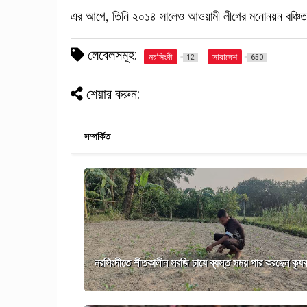
এর আগে, তিনি ২০১৪ সালেও আওয়ামী লীগের মনোনয়ন বঞ্চিত হয়
লেবেলসমূহ:
নরসিংদী
সারাদেশ
12
650
শেয়ার করুন:
সম্পর্কিত
নরসিংদীতে শীতকালীন সবজি চাষে ব্যস্ত সময় পার করছেন কৃষ