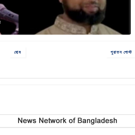
ন
হোম
পুরাতন পোস্ট