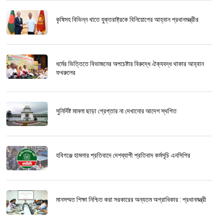
কৃষিসহ বিভিন্ন খাতে যুক্তরাষ্ট্রকে বিনিয়োগের আহ্বান প্রধানমন্ত্রীর
ধর্মের ভিত্তিতে বিভাজনের অপচেষ্টার বিরুদ্ধে ঐক্যবদ্ধ থাকার আহ্বান
ফখরুলের
সুনির্দিষ্ট মামলা ছাড়া গ্রেপ্তার না দেখানোর আদেশ স্থগিত
হবিগঞ্জে হামলার প্রতিবাদে দেশব্যাপী প্রতিবাদ কর্মসূচি এনসিপির
মানসম্মত শিক্ষা নিশ্চিত করা সরকারের অন্যতম অগ্রাধিকার : প্রধানমন্ত্রী