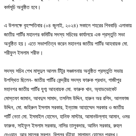
কর্মসূচি অনুষ্ঠিত হবে।
এ উপলক্ষে বৃহস্পতিবার (০৪ জুলাই, ২০২৪) সকালে শহরের শিববাড়ি এলাকায়
জাতীয় পার্টির মহানগর কমিটির সদস্য সচিবের কার্যালয়ে এক প্রস্তুতি সভা
অনুষ্ঠিত হয়। এতে সভাপতিত্ব করেন মহানগর জাতীয় পার্টির আহবায়ক মো.
শরীফুল ইসলাম শরীফ।
সদস্য সচিব শেখ মাসুদুল আলম টিটুর সঞ্চালনায় অনুষ্ঠিত প্রস্তুতি সভায়
উপস্থিত ছিলেন- জাতীয় পার্টির কেন্দ্রীয় সদস্য ফারুক প্রধান, গাজীপুর
মহানগর জাতীয় পার্টির যুগ্ম আহবায়ক মো. ফারুক খান, অ্যাডভোকেট
মোস্তফা জামান, আবদুস সামাদ, তসলিম উদ্দিন, হারুন অর রশিদ, আলফাজ
উদ্দিন, মো. জহিরুল ইসলাম সরকার, ইন্তাজ আহাম্মেদ সরকার ও জাতীয়
পার্টি নেতা মো. ইসমাইল হোসেন, হানিফ মাস্টার, আমানউল্লাহ আমান, ওমর
ফারুক, সাইফুল ইসলাম সরকার, নাসির তালুকদার, আমিন সরকার, রুহুল
দেওয়ান, আবু সালেক স্বপন, বিপ্লব ভূঁইয়া, সালামত হোসেন প্রমুখ।