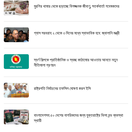
মুরগির খামার থেকে ছড়াচ্ছে বিপজ্জনক জীবাণু, সতর্কবার্তা গবেষকদের
গ্যাস সরবরাহ ২ থেকে ৩ দিনের মধ্যে স্বাভাবিক হবে: জ্বালানি মন্ত্রী
স্বর্ণ শিল্পকে প্রাতিষ্ঠানিক ও স্বচ্ছ কাঠামোর আওতায় আনতে নতুন
নীতিমালা প্রণয়ন
রাষ্ট্রপতি নির্বাচনের তফসিল ঘোষণা করল ইসি
বাংলাদেশসহ ৫০ দেশের নাগরিকদের জন্য যুক্তরাষ্ট্রে ভিসা বন্ড ব্যবস্থা
স্থায়ী