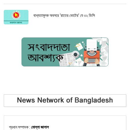
বাধ্যতামূলক অবসরে ‘রাতের ভোটের’ যে ৩২ ডিসি
প্রধান সম্পাদক :
মোল্লা জালাল