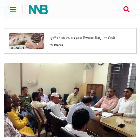
আন্তর্জাতিক
মুরগির খামার থেকে ছড়াচ্ছে বিপজ্জনক জীবাণু, সতর্কবার্তা
গবেষকদের