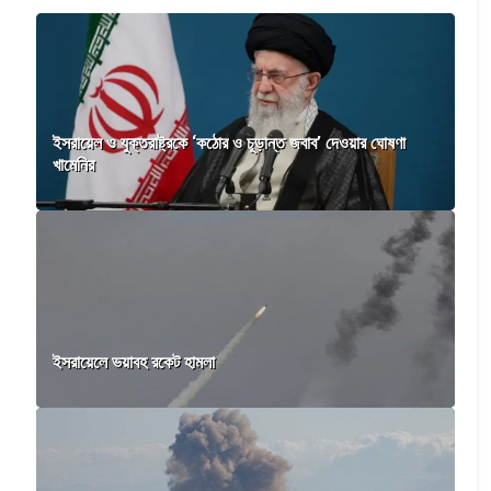
ইসরায়েল ও যুক্তরাষ্ট্রকে ‘কঠোর ও চূড়ান্ত জবাব’ দেওয়ার ঘোষণা
খামেনির
ইসরায়েলে ভয়াবহ রকেট হামলা