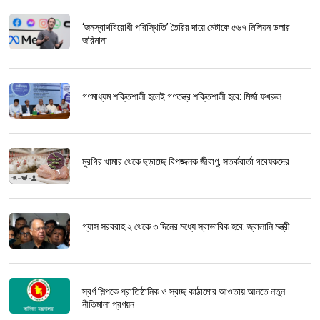
‘জনস্বার্থবিরোধী পরিস্থিতি’ তৈরির দায়ে মেটাকে ৫৬৭ মিলিয়ন ডলার
জরিমানা
গণমাধ্যম শক্তিশালী হলেই গণতন্ত্র শক্তিশালী হবে: মির্জা ফখরুল
মুরগির খামার থেকে ছড়াচ্ছে বিপজ্জনক জীবাণু, সতর্কবার্তা গবেষকদের
গ্যাস সরবরাহ ২ থেকে ৩ দিনের মধ্যে স্বাভাবিক হবে: জ্বালানি মন্ত্রী
স্বর্ণ শিল্পকে প্রাতিষ্ঠানিক ও স্বচ্ছ কাঠামোর আওতায় আনতে নতুন
নীতিমালা প্রণয়ন