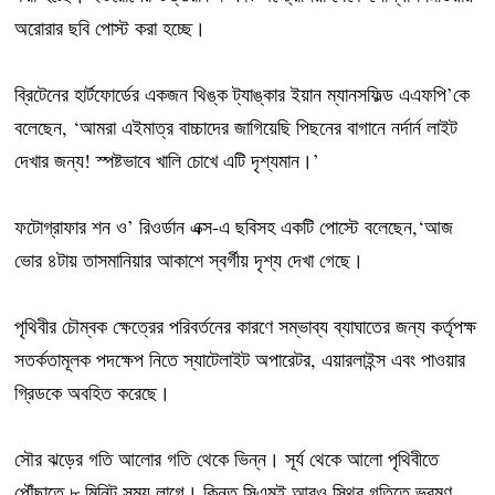
অরোরার ছবি পোস্ট করা হচ্ছে।
ব্রিটেনের হার্টফোর্ডের একজন থিঙ্ক ট্যাঙ্কার ইয়ান ম্যানসফিল্ড এএফপি’কে
বলেছেন, ‘আমরা এইমাত্র বাচ্চাদের জাগিয়েছি পিছনের বাগানে নর্দার্ন লাইট
দেখার জন্য! স্পষ্টভাবে খালি চোখে এটি দৃশ্যমান।’
ফটোগ্রাফার শন ও’ রিওর্ডান এক্স-এ ছবিসহ একটি পোস্টে বলেছেন,‘আজ
ভোর ৪টায় তাসমানিয়ার আকাশে স্বর্গীয় দৃশ্য দেখা গেছে।
পৃথিবীর চৌম্বক ক্ষেত্রের পরিবর্তনের কারণে সম্ভাব্য ব্যাঘাতের জন্য কর্তৃপক্ষ
সতর্কতামূলক পদক্ষেপ নিতে স্যাটেলাইট অপারেটর, এয়ারলাইন্স এবং পাওয়ার
গ্রিডকে অবহিত করেছে।
সৌর ঝড়ের গতি আলোর গতি থেকে ভিন্ন। সূর্য থেকে আলো পৃথিবীতে
পৌঁছাতে ৮ মিনিট সময় লাগে। কিন্তু সিএমই আরও স্থির গতিতে ভ্রমণ