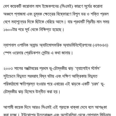
বেশ কয়েকটি করোনাল মাস ইজেকশনের (সিএমই) কারণে সূর্যের করোনা
অঞ্চলে প্লাজমা এবং চুম্বক ক্ষেত্রের বিষ্ফোরণে বিপুল ভর ও শক্তি প্রবল
বেগে মহাশূন্যের দিকে ছিটকে বেরিয়ে আসে। যার প্রথমটি গ্রিনীচ মান সময়
১৬০০টার পরে সূর্য থেকে নিক্ষিপ্ত হয়েছে।
ন্যাশনাল ওশানিক অ্যান্ড অ্যাটমোসফরিক অ্যাডমিনিস্ট্রেশনের (এনওএএ)
স্পেস ওয়েদার প্রেডিকশন সেন্টার এ কথা জানায়।
২০০৩ সালের অক্টোবরের প্রথম ভূ-চৌম্বকীয় ঝড় ‘হ্যালোইন স্টর্মস’
সুইডেনে বিদ্যুত সরবরাহ বিঘ্ন ঘটায় এবং দক্ষিণ আফ্রিকায় বিদ্যুত
পরিকাঠামো ক্ষতিগ্রস্ত হওয়ার পরে এবারের এই ঝড়কে একটি ‘চরম’ ভূ-
চৌম্বকীয় ঝড় হিসেবে উন্নীত করা হয়।
আগামী কয়েক দিনে আরও সিএমই এই গ্রহকে ধাক্কা দেবে বলে আশঙ্কা
করা হচ্ছে। ইউরোপের উত্তরাঞ্চল এবং অস্ট্রেলিয়া থেকে সোশ্যাল মিডিয়ায়