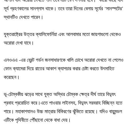
সূর্য গ্রহণকালের সানগ্লাস থাকে। তবে তারা দিনের বেলায় সূর্যের ‘সানস্পটের’
স্থানটিও দেখতে পারেন।
যুক্তরাষ্ট্রের উত্তর ক্যালিফোর্নিয়া এবং আলবামার মতো জায়গাগুলো থেকেও
অরোরা দেখা যাবে।
এনওএএ -এর ব্রেন্ট গর্ডন জনসাধারণকে খালি চোখে অরোরা দেখতে না পেলেও
ফোন ক্যামেরা দিয়ে রাতের আকাশ ক্যাপচার করার চেষ্টা করতে উৎসাহিত
করেছেন।
ভূ-চৌম্বকীয় ঝড়ের সাথে যুক্ত অস্থির চৌম্বক ক্ষেত্র দীর্ঘ তারে বিদ্যুৎ
প্রবাহ প্ররোচিত করে।এতে পাওয়ার লাইনসহ, বিদ্যুৎ সরবরাহ বিচ্ছিন্ন হতে
পারে। মহাকাশযানও উচ্চ মাত্রার বিকিরণের ঝুঁকিতে রয়েছে। যদিও বায়ুমন্ডল
এটিকে পৃথিবীতে পৌঁছানো থেকে বাধা দেয়।