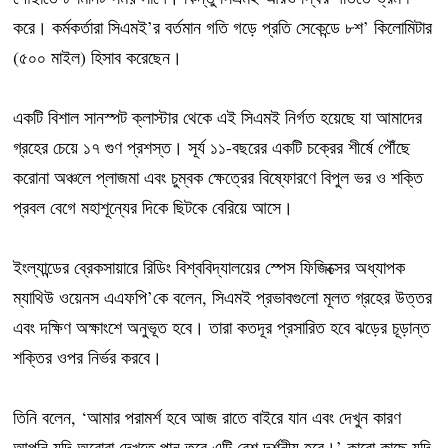
করে। কর্মকর্তারা সিএমই’র বর্তমান গতি গড়ে প্রতি সেকেন্ডে ৮শ’ কিলোমিটার
(৫০০ মাইল) হিসাব করেছেন।
একটি বিশাল সানস্পট ক্লাস্টার থেকে এই সিএমই নির্গত হয়েছে যা আমাদের
গ্রহের চেয়ে ১৭ গুণ প্রশস্ত। সূর্য ১১-বছরের একটি চক্রের শীর্ষে পৌঁছে
করোনা অঞ্চলে প্লাজমা এবং চুম্বক ক্ষেত্রের বিষ্ফোরণে বিপুল ভর ও শক্তি
প্রবল বেগে মহাশূন্যের দিকে ছিটকে বেরিয়ে আসে।
ইংল্যান্ডের ব্রেকসায়ারে রিডিং বিশ্ববিদ্যালয়ের স্পেস ফিজিক্সের অধ্যাপক
ম্যাথিউ ওয়েনস এএফপি’কে বলেন, সিএমই প্রভাবগুলো মূলত গ্রহের উত্তর
এবং দক্ষিণ অক্ষাংশে অনুভূত হবে। তারা কতদূর প্রসারিত হবে ঝড়ের চূড়ান্ত
শক্তির ওপর নির্ভর করবে।
তিনি বলেন, ‘আমার পরামর্শ হবে আজ রাতে বাইরে যান এবং দেখুন কারণ
আপনি যদি অরোরা দেখতে পান তবে এটি বেশ দর্শনীয় হবে।’ কারো কাছে যদি