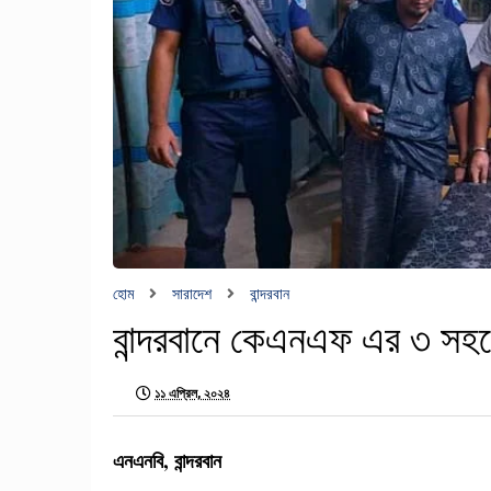
হোম
সারাদেশ
বান্দরবান
বান্দরবানে কেএনএফ এর ৩ সহয
১১ এপ্রিল, ২০২৪
এনএনবি, বান্দরবান