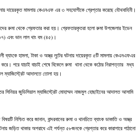
টের ঘটনায় দায়েরকৃত মামলায় কেএনএফ এর ৩ সহযোগীকে গ্রেপ্তার করেছে যৌথবাহিনী।
াদের রুমা থেকে গ্রেফতার করা হয়। গ্রেফতারকৃতরা হলো রুমা উপজেলার ইডেন
ম (৩৭) এবং ভান লাল থাং বম (৪৫)।
নালী ব্যাংকে হামলা, টাকা ও অস্ত্র লুটের ঘটনায় দায়েরকৃত ৫টি মামলায় কেএনএফএর
 করে। পরে যাচাই বাচাই শেষে বিকেলে রুমা থানা থেকে কঠোর নিরাপত্তার মধ্য
িয়াল ম্যাজিস্ট্রেট আদালতে তোলা হয়।
ালতের সিনিয়র জুডিসিয়াল ম্যাজিস্ট্রেট মোহাম্মদ নাজমুল হোছাইনের আদালত আসামি
বিষয়টি নিশ্চিত করে জানান, বান্দরবানের রুমা ও থানচিতে ব্যাংক ডাকাতি ও অস্ত্র
টনায় জড়িত থাকার অপরাধে এই পর্যন্ত ৫৮জনকে গ্রেপ্তার করে কারাগারে পাঠানো