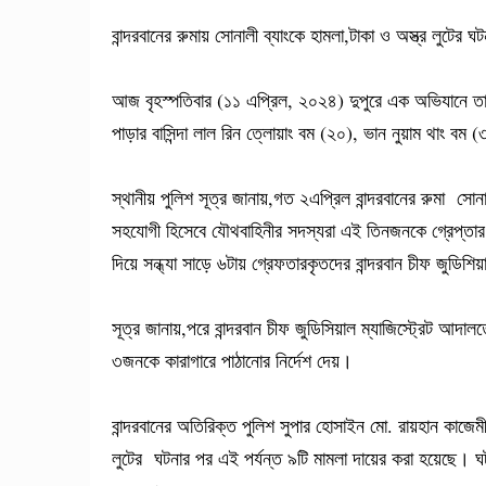
বান্দরবানের রুমায় সোনালী ব্যাংকে হামলা,টাকা ও অস্ত্র লু
আজ বৃহস্পতিবার (১১ এপ্রিল, ২০২৪) দুপুরে এক অভিযানে ত
পাড়ার বাসিন্দা লাল রিন ত্লোয়াং বম (২০), ভান নুয়াম থাং ব
স্থানীয় পুলিশ সূত্র জানায়,গত ২এপ্রিল বান্দরবানের রুমা সো
সহযোগী হিসেবে যৌথবাহিনীর সদস্যরা এই তিনজনকে গ্রেপ্তার
দিয়ে সন্ধ্যা সাড়ে ৬টায় গ্রেফতারকৃতদের বান্দরবান চীফ জুডিশ
সূত্র জানায়,পরে বান্দরবান চীফ জুডিসিয়াল ম্যাজিস্ট্রেট আদ
৩জনকে কারাগারে পাঠানোর নির্দেশ দেয়।
বান্দরবানের অতিরিক্ত পুলিশ সুপার হোসাইন মো. রায়হান কাজেমী 
লুটের ঘটনার পর এই পর্যন্ত ৯টি মামলা দায়ের করা হয়েছে। ঘ