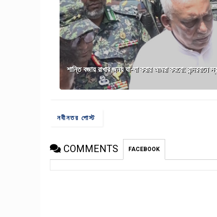
শান্তি বজায় রাখার জন্য যা-যা করার আমরা করবো: বান্দরবানে স্বরাষ্
নবীনতর পোস্ট
COMMENTS
FACEBOOK