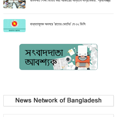
মানসম্মত শিক্ষা নিশ্চিত করা সরকারের অন্যতম অগ্রাধিকার : প্রধানমন্ত্রী
বাধ্যতামূলক অবসরে ‘রাতের ভোটের’ যে ৩২ ডিসি