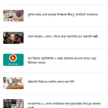
মুরগির খামার থেকে ছড়াচ্ছে বিপজ্জনক জীবাণু, সতর্কবার্তা গবেষকদের
গ্যাস সরবরাহ ২ থেকে ৩ দিনের মধ্যে স্বাভাবিক হবে: জ্বালানি মন্ত্রী
স্বর্ণ শিল্পকে প্রাতিষ্ঠানিক ও স্বচ্ছ কাঠামোর আওতায় আনতে নতুন
নীতিমালা প্রণয়ন
রাষ্ট্রপতি নির্বাচনের তফসিল ঘোষণা করল ইসি
বাংলাদেশসহ ৫০ দেশের নাগরিকদের জন্য যুক্তরাষ্ট্রে ভিসা বন্ড ব্যবস্থা
স্থায়ী