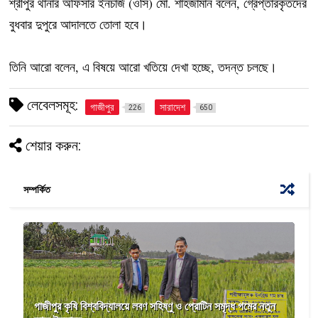
শ্রীপুর থানার অফিসার ইনচার্জ (ওসি) মো. শাহজামান বলেন, গ্রেপ্তারকৃতদের
বুধবার দুপুরে আদালতে তোলা হবে।
তিনি আরো বলেন, এ বিষয়ে আরো খতিয়ে দেখা হচ্ছে, তদন্ত চলছে।
লেবেলসমূহ:
গাজীপুর
সারাদেশ
226
650
শেয়ার করুন:
সম্পর্কিত
গাজীপুর কৃষি বিশ্ববিদ্যালয়ে লবণ সহিষ্ণু ও প্রোটিন সমৃদ্ধ গমের নতুন