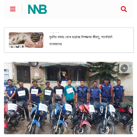
আন্তর্জাতিক
মুরগির খামার থেকে ছড়াচ্ছে বিপজ্জনক জীবাণু, সতর্কবার্তা
গবেষকদের