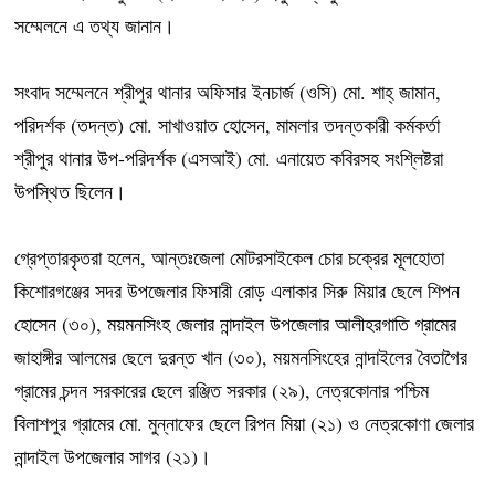
সম্মেলনে এ তথ্য জানান।
সংবাদ সম্মেলনে শ্রীপুর থানার অফিসার ইনচার্জ (ওসি) মো. শাহ্ জামান,
পরিদর্শক (তদন্ত) মো. সাখাওয়াত হোসেন, মামলার তদন্তকারী কর্মকর্তা
শ্রীপুর থানার উপ-পরিদর্শক (এসআই) মো. এনায়েত কবিরসহ সংশ্লিষ্টরা
উপস্থিত ছিলেন।
গ্রেপ্তারকৃতরা হলেন, আন্তঃজেলা মোটরসাইকেল চোর চক্রের মূলহোতা
কিশোরগঞ্জের সদর উপজেলার ফিসারী রোড় এলাকার সিরু মিয়ার ছেলে শিপন
হোসেন (৩০), ময়মনসিংহ জেলার নান্দাইল উপজেলার আলীহরগাতি গ্রামের
জাহাঙ্গীর আলমের ছেলে দুরন্ত খান (৩০), ময়মনসিংহের নান্দাইলের বৈতাগৈর
গ্রামের চন্দন সরকারের ছেলে রঞ্জিত সরকার (২৯), নেত্রকোনার পশ্চিম
বিলাশপুর গ্রামের মো. মুন্নাফের ছেলে রিপন মিয়া (২১) ও নেত্রকোণা জেলার
নান্দাইল উপজেলার সাগর (২১)।