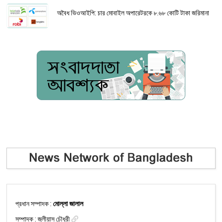
অবৈধ ভিওআইপি: চার মোবাইল অপারেটরকে ৮.৬৮ কোটি টাকা জরিমানা
প্রধান সম্পাদক :
মোল্লা জালাল
সম্পাদক :
জুলীয়াস চৌধুরী