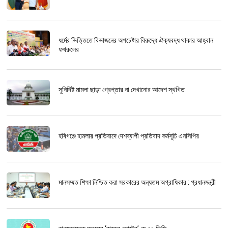
ধর্মের ভিত্তিতে বিভাজনের অপচেষ্টার বিরুদ্ধে ঐক্যবদ্ধ থাকার আহ্বান
ফখরুলের
সুনির্দিষ্ট মামলা ছাড়া গ্রেপ্তার না দেখানোর আদেশ স্থগিত
হবিগঞ্জে হামলার প্রতিবাদে দেশব্যাপী প্রতিবাদ কর্মসূচি এনসিপির
মানসম্মত শিক্ষা নিশ্চিত করা সরকারের অন্যতম অগ্রাধিকার : প্রধানমন্ত্রী