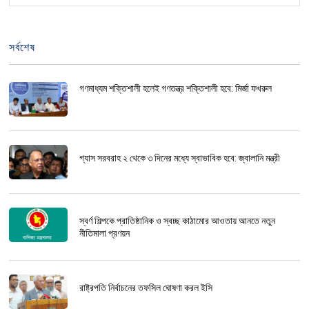
সর্বশেষ
গণমাধ্যম শক্তিশালী হলেই গণতন্ত্র শক্তিশালী হবে: মির্জা ফখরুল
গ্যাস সরবরাহ ২ থেকে ৩ দিনের মধ্যে স্বাভাবিক হবে: জ্বালানি মন্ত্রী
স্বর্ণ শিল্পকে প্রাতিষ্ঠানিক ও স্বচ্ছ কাঠামোর আওতায় আনতে নতুন
নীতিমালা প্রণয়ন
রাষ্ট্রপতি নির্বাচনের তফসিল ঘোষণা করল ইসি