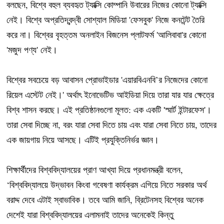
বলছেন, বিশ্বে বহুল ব্যবহৃত ট্যাক্সি কোম্পানি উবারের নিজের কোনো ট্যাক্সি
নেই। বিশ্বে অপ্রতিদ্বন্দ্বী সোশ্যাল মিডিয়া 'ফেসবুক' নিজে কনটেন্ট তৈরি
করে না। বিশ্বের বৃহত্তম অনলাইন বিজনেস প্লাটফর্ম 'আলিবাবা'র কোনো
'মজুদ পণ্য' নেই।
বিশ্বের সবচেয়ে বড় আবাসন প্রোভাইডার 'এয়ারবিএনবি’র নিজেদের কোনো
রিয়েল এস্টেট নেই।' অর্থাৎ ইনোভেটিভ আইডিয়া দিয়ে তারা যার যার ক্ষেত্রে
বিশ্ব শাসন করছে। এই প্রতিষ্ঠানগুলো মূলত: এক একটি 'স্মার্ট ইন্টারফেস'।
তারা সেবা দিচ্ছে না, বরং যারা সেবা দিতে চায় এবং যারা সেবা নিতে চায়, তাদের
এক জায়গায় নিয়ে আসছে। এটিই প্রযুক্তিনির্ভর জ্ঞান।
শিক্ষার্থীদের বিশ্ববিদ্যালয়ের প্রাণ আখ্যা দিয়ে প্রধানমন্ত্রী বলেন,
‘বিশ্ববিদ্যালয়ে উদ্ভাবন কিংবা গবেষণা কার্যক্রম এগিয়ে নিতে সরকার অর্থ
বরাদ্দ দেবে এটাই স্বাভাবিক। তবে আমি জানি, ব্রিটেনসহ বিশ্বের অনেক
দেশেই যারা বিশ্ববিদ্যালয়ের এলামনাই তাদের অনেকেই কিন্তু