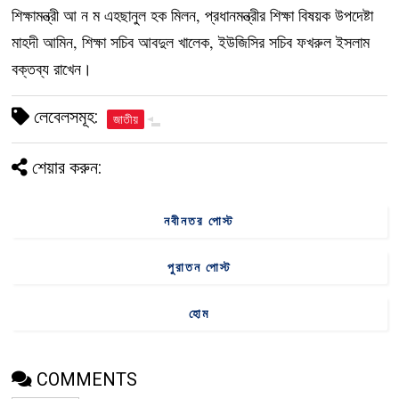
শিক্ষামন্ত্রী আ ন ম এহছানুল হক মিলন, প্রধানমন্ত্রীর শিক্ষা বিষয়ক উপদেষ্টা
মাহদী আমিন, শিক্ষা সচিব আবদুল খালেক, ইউজিসির সচিব ফখরুল ইসলাম
বক্তব্য রাখেন।
লেবেলসমূহ:
জাতীয়
শেয়ার করুন:
নবীনতর পোস্ট
পুরাতন পোস্ট
হোম
COMMENTS