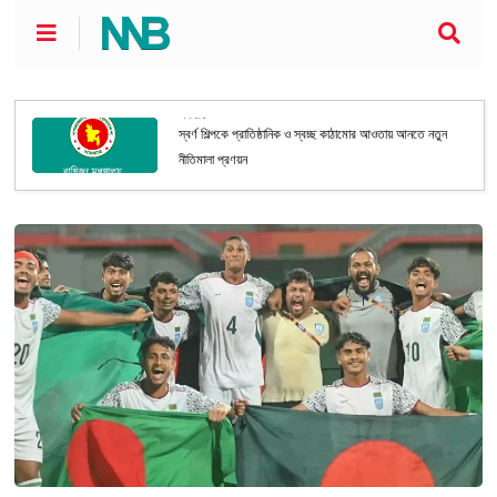
অর্থনীতি
স্বর্ণ শিল্পকে প্রাতিষ্ঠানিক ও স্বচ্ছ কাঠামোর আওতায় আনতে নতুন
নীতিমালা প্রণয়ন