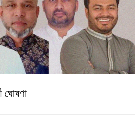
থী ঘোষণা