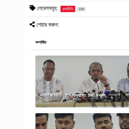
লেবেলসমূহ:
রাজনীতি
234
শেয়ার করুন:
সম্পর্কিত
সরকার জনভীতি রোগে আক্রান্ত: মির্জা ফখরুল