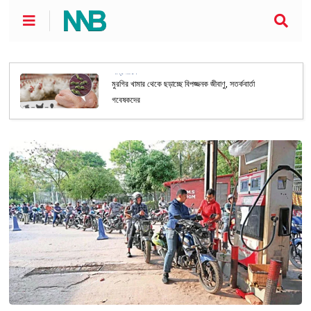
আন্তর্জাতিক
মুরগির খামার থেকে ছড়াচ্ছে বিপজ্জনক জীবাণু, সতর্কবার্তা
গবেষকদের