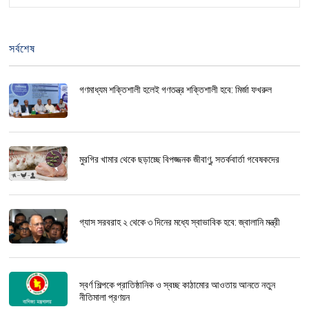
সর্বশেষ
গণমাধ্যম শক্তিশালী হলেই গণতন্ত্র শক্তিশালী হবে: মির্জা ফখরুল
মুরগির খামার থেকে ছড়াচ্ছে বিপজ্জনক জীবাণু, সতর্কবার্তা গবেষকদের
গ্যাস সরবরাহ ২ থেকে ৩ দিনের মধ্যে স্বাভাবিক হবে: জ্বালানি মন্ত্রী
স্বর্ণ শিল্পকে প্রাতিষ্ঠানিক ও স্বচ্ছ কাঠামোর আওতায় আনতে নতুন
নীতিমালা প্রণয়ন