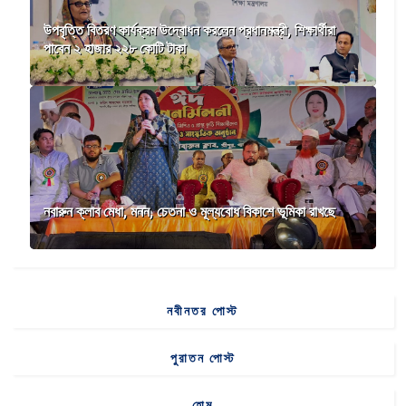
উপবৃত্তি বিতরণ কার্যক্রম উদ্বোধন করলেন প্রধানমন্ত্রী, শিক্ষার্থীরা
পাবেন ২ হাজার ২২৮ কোটি টাকা
নবারুন ক্লাব মেধা, মনন, চেতনা ও মূল্যবোধ বিকাশে ভূমিকা রাখছে
নবীনতর পোস্ট
পুরাতন পোস্ট
হোম