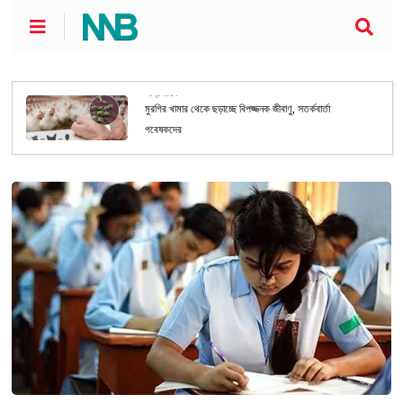
আন্তর্জাতিক
মুরগির খামার থেকে ছড়াচ্ছে বিপজ্জনক জীবাণু, সতর্কবার্তা
গবেষকদের