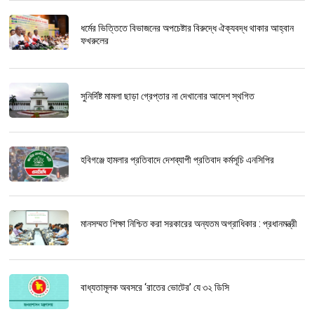
ধর্মের ভিত্তিতে বিভাজনের অপচেষ্টার বিরুদ্ধে ঐক্যবদ্ধ থাকার আহ্বান
ফখরুলের
সুনির্দিষ্ট মামলা ছাড়া গ্রেপ্তার না দেখানোর আদেশ স্থগিত
হবিগঞ্জে হামলার প্রতিবাদে দেশব্যাপী প্রতিবাদ কর্মসূচি এনসিপির
মানসম্মত শিক্ষা নিশ্চিত করা সরকারের অন্যতম অগ্রাধিকার : প্রধানমন্ত্রী
বাধ্যতামূলক অবসরে ‘রাতের ভোটের’ যে ৩২ ডিসি