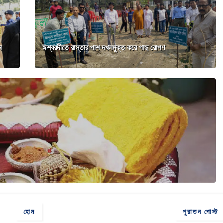
ম
ঈশ্বরদীতে রাস্তার পাশ দখলমুক্ত করে গাছ রোপণ
হোম
পুরাতন পোস্ট