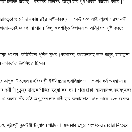
তদন্ত চলমান রয়েছে। দায়ীদের বিরুদ্ধে আইন তার পূর্ণ শক্তি প্রয়োগ করবে।'
পত্তা ও মর্যাদা রক্ষায় রাষ্ট্র অঙ্গীকারবদ্ধ। একই সঙ্গে আইনশৃঙ্খলা রক্ষাকারী
নোভাবেই জায়গা না পায়। কিছু অপশক্তি বিভাজন ও অস্থিরতা সৃষ্টি করতে
ুম প্রধান, অতিরিক্ত পুলিশ সুপার (প্রশাসন) আবদুল্লাহ আল মামুন, তারাকান্দা
ন কর্মকর্তারা উপস্থিত ছিলেন।
র ভালুকা উপজেলার হবিরবাড়ী ইউনিয়নের ডুবালিয়াপাড়া এলাকায় ধর্ম অবমাননার
র কর্মী দীপু চন্দ্র দাসকে পিটিয়ে হত্যা করা হয়। পরে ঢাকা–ময়মনসিংহ মহাসড়কের
এ ঘটনায় তাঁর ভাই অপু চন্দ্র দাস বাদী হয়ে অজ্ঞাতনামা ১৪০ থেকে ১৫০ জনকে
 শ্রীশ্রী জন্মাষ্টমী উদ্‌যাপন পরিষদ। মঙ্গলবার দুপুরে সংগঠনের নেতারা নিহতের