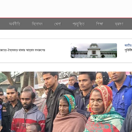
অর্থনীতি
বিনোদন
খেলা
প্রযুক্তি
শিক্ষা
ভ্রমণ
জাতীয়
বিরুদ্ধে ঐক্যবদ্ধ থাকার আহ্বান ফখরুলের
সুনির্