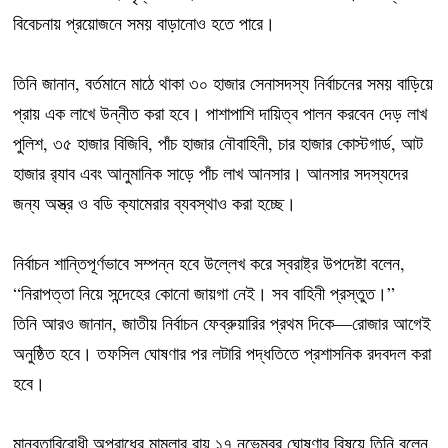
বিবেচনায় প্রয়োজনে সময় বাড়ানোও হতে পারে।
তিনি জানান, বর্তমানে মাঠে থাকা ৩০ হাজার সেনাসদস্য নির্বাচনের সময় বাড়িয়ে
প্রায় এক লাখে উন্নীত করা হবে। পাশাপাশি দায়িত্ব পালন করবেন দেড় লাখ
পুলিশ, ৩৫ হাজার বিজিবি, পাঁচ হাজার নৌবাহিনী, চার হাজার কোস্টগার্ড, আট
হাজার র‍্যাব এবং আনুমানিক সাড়ে পাঁচ লাখ আনসার। আনসার সদস্যদের
জন্য অস্ত্র ও বডি ক্যামেরার ব্যবস্থাও করা হচ্ছে।
নির্বাচন শান্তিপূর্ণভাবে সম্পন্ন হবে উল্লেখ করে স্বরাষ্ট্র উপদেষ্টা বলেন,
“নিরাপত্তা নিয়ে সন্দেহের কোনো জায়গা নেই। সব বাহিনী প্রস্তুত।”
তিনি আরও জানান, জাতীয় নির্বাচন ফেব্রুয়ারির প্রথম দিকে—রোজার আগেই
অনুষ্ঠিত হবে। তফসিল ঘোষণার পর লটারি পদ্ধতিতে প্রশাসনিক রদবদল করা
হবে।
মানবতাবিরোধী অপরাধের মামলার রায় ১৭ নভেম্বর ঘোষণার বিষয়ে তিনি বলেন,