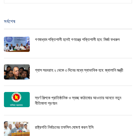
সর্বশেষ
গণমাধ্যম শক্তিশালী হলেই গণতন্ত্র শক্তিশালী হবে: মির্জা ফখরুল
গ্যাস সরবরাহ ২ থেকে ৩ দিনের মধ্যে স্বাভাবিক হবে: জ্বালানি মন্ত্রী
স্বর্ণ শিল্পকে প্রাতিষ্ঠানিক ও স্বচ্ছ কাঠামোর আওতায় আনতে নতুন
নীতিমালা প্রণয়ন
রাষ্ট্রপতি নির্বাচনের তফসিল ঘোষণা করল ইসি