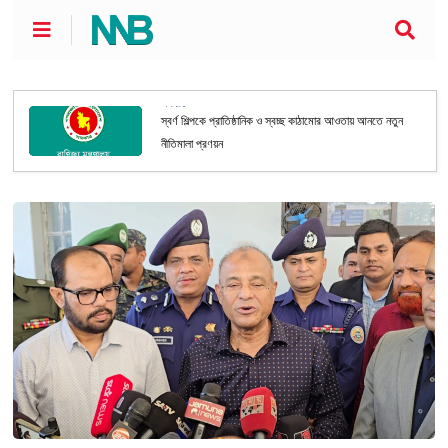
অর্থনীতি
স্বর্ণ শিল্পকে প্রাতিষ্ঠানিক ও স্বচ্ছ কাঠামোর আওতায় আনতে নতুন
নীতিমালা প্রণয়ন